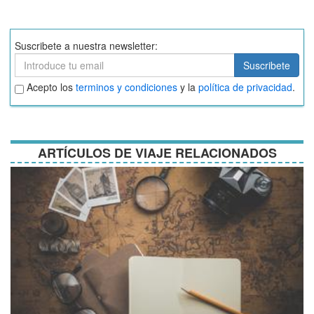
Suscribete a nuestra newsletter:
Suscribete
Suscribete
Aceptar
Acepto los
terminos y condiciones
y la
política de privacidad
.
términos
y
condiciones
ARTÍCULOS DE VIAJE RELACIONADOS