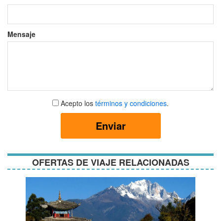
Mensaje
Aceptar
Acepto los
términos y condiciones
.
términos
y
Enviar
condiciones
OFERTAS DE VIAJE RELACIONADAS