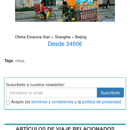
Oferta Estancia Xian + Shanghai + Beijing
Desde 2450€
Tags
:
china
.
Suscribete a nuestra newsletter:
Suscribete
Suscribete
Aceptar
Acepto los
terminos y condiciones
y la
política de privacidad
.
términos
y
condiciones
ARTÍCULOS DE VIAJE RELACIONADOS