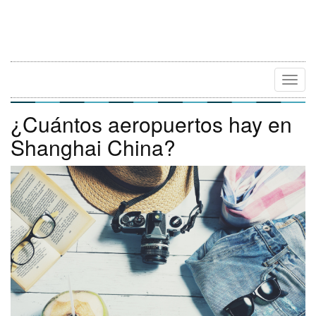
Camb
Naveg
¿Cuántos aeropuertos hay en
Shanghai China?