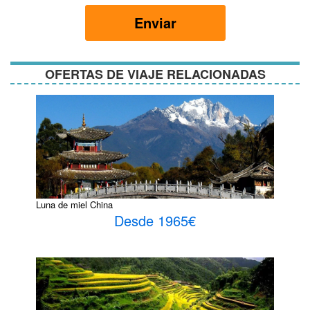
términos
y
Enviar
condiciones
OFERTAS DE VIAJE RELACIONADAS
Luna de miel China
Desde 1965€