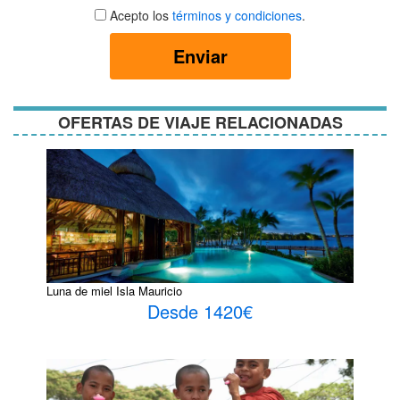
Aceptar
Acepto los
términos y condiciones
.
términos
y
Enviar
condiciones
OFERTAS DE VIAJE RELACIONADAS
Luna de miel Isla Mauricio
Desde 1420€