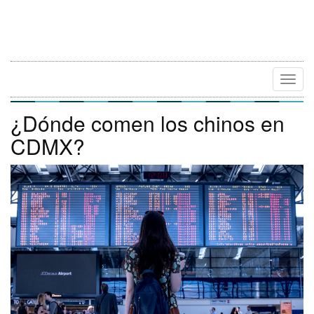
Camb
Naveg
¿Dónde comen los chinos en
CDMX?