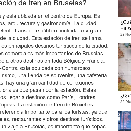
ación de tren en Bruselas?
a y está ubicada en el centro de Europa. Es
¿Cuá
s, arquitectura y gastronomía. La ciudad
Brus
lente transporte público, incluida
una gran
28 No
de la ciudad. Esta estación de tren se llama
los principales destinos turísticos de la ciudad.
les comerciales más importantes de Bruselas,
do a otros destinos en toda Bélgica y Francia.
es-Central está equipada con numerosos
urismo, una tienda de souvenirs, una cafetería
ás, hay una gran cantidad de conexiones
acionales que pasan por la estación. Estas
¿Qué
ros llegar a destinos como París, Londres,
26 Di
opeas. La estación de tren de Bruxelles-
eferencia importante para los turistas, ya que
es, restaurantes y otros destinos turísticos.
o un viaje a Bruselas, es importante que sepas