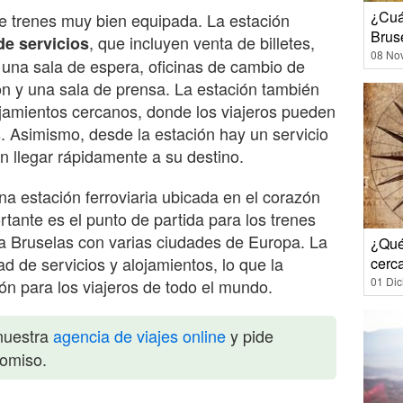
¿Cuál
e trenes muy bien equipada. La estación
Brus
, que incluyen venta de billetes,
de servicios
08 No
, una sala de espera, oficinas de cambio de
ón y una sala de prensa. La estación también
ojamientos cercanos, donde los viajeros pueden
. Asimismo, desde la estación hay un servicio
n llegar rápidamente a su destino.
a estación ferroviaria ubicada en el corazón
tante es el punto de partida para los trenes
 a Bruselas con varias ciudades de Europa. La
¿Qué
d de servicios y alojamientos, lo que la
cerca
01 Di
ón para los viajeros de todo el mundo.
nuestra
agencia de viajes online
y pide
romiso.