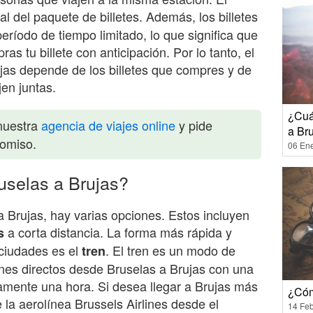
al del paquete de billetes. Además, los billetes
ríodo de tiempo limitado, lo que significa que
s tu billete con anticipación. Por lo tanto, el
ujas depende de los billetes que compres y de
en juntas.
¿Cuá
nuestra
agencia de viajes online
y pide
a Br
romiso.
06 En
selas a Brujas?
a Brujas, hay varias opciones. Estos incluyen
a corta distancia. La forma más rápida y
s
s ciudades es el
. El tren es un modo de
tren
nes directos desde Bruselas a Brujas con una
amente una hora. Si desea llegar a Brujas más
¿Cóm
 la aerolínea Brussels Airlines desde el
14 Feb