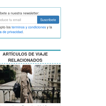
ibete a nuestra newsletter:
ibete
Suscribete
ar
pto los
terminos y condiciones
y la
nos
ca de privacidad
.
ciones
ARTÍCULOS DE VIAJE
RELACIONADOS