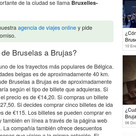
ortante de la ciudad se llama
Bruxelles-
nuestra
agencia de viajes online
y pide
¿Cóm
romiso.
Brus
10 En
 de Bruselas a Brujas?
 uno de los trayectos más populares de Bélgica.
iudades belgas es de aproximadamente 40 km.
desde Bruselas a Brujas es de aproximadamente
aría según el tipo de billete que adquieras. Si
 el precio es de €14,20. Si compras un billete
27,50. Si decides comprar cinco billetes de ida
¿Cuá
s de €115. Los billetes se pueden comprar en
Bruj
 y también en línea a través de la página web
06 Di
ga. La compañía también ofrece descuentos
sonas que viajen a la misma estación. El