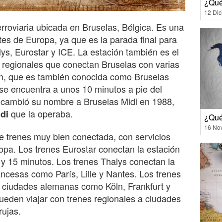
¿Qué
12 Di
erroviaria ubicada en Bruselas, Bélgica. Es una
es de Europa, ya que es la parada final para
lys, Eurostar y ICE. La estación también es el
s regionales que conectan Bruselas con varias
ón, que es también conocida como Bruselas
se encuentra a unos 10 minutos a pie del
n cambió su nombre a Bruselas Midi en 1988,
que la operaba.
idi
¿Qué
16 No
e trenes muy bien conectada, con servicios
opa. Los trenes Eurostar conectan la estación
y 15 minutos. Los trenes Thalys conectan la
ancesas como París, Lille y Nantes. Los trenes
 ciudades alemanas como Köln, Frankfurt y
ueden viajar con trenes regionales a ciudades
ujas.