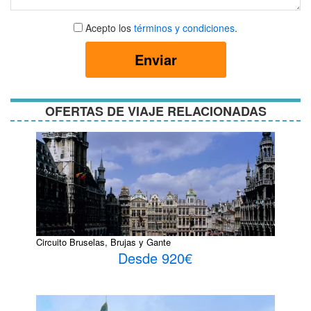
Aceptar
Acepto los
términos y condiciones
.
términos
y
Enviar
condiciones
OFERTAS DE VIAJE RELACIONADAS
Circuito Bruselas, Brujas y Gante
Desde 920€