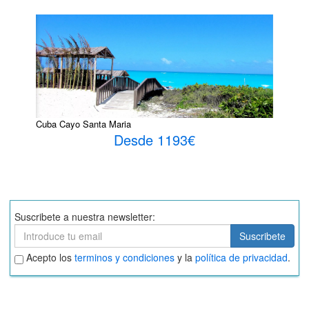
Cuba Cayo Santa Maria
Desde 1193€
Suscribete a nuestra newsletter:
Suscribete
Suscribete
Aceptar
Acepto los
terminos y condiciones
y la
política de privacidad
.
términos
y
condiciones