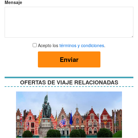
Mensaje
Aceptar
Acepto los
términos y condiciones
.
términos
y
Enviar
condiciones
OFERTAS DE VIAJE RELACIONADAS