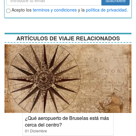
Suscribete
Aceptar
Acepto los
terminos y condiciones
y la
política de privacidad
.
términos
y
condiciones
ARTÍCULOS DE VIAJE RELACIONADOS
¿Qué aeropuerto de Bruselas está más
cerca del centro?
01 Diciembre