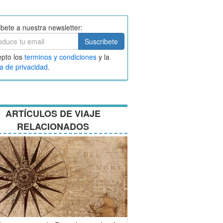
ibete a nuestra newsletter:
ibete
Suscribete
ar
pto los
terminos y condiciones
y la
nos
ca de privacidad
.
ciones
ARTÍCULOS DE VIAJE
RELACIONADOS