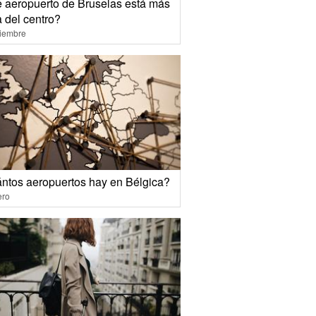
 aeropuerto de Bruselas está más
 del centro?
ciembre
ntos aeropuertos hay en Bélgica?
ero