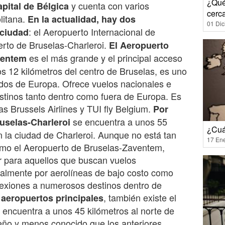
¿Qué
y cuenta con varios
apital de Bélgica
cerca
litana.
En la actualidad, hay dos
01 Di
: el Aeropuerto Internacional de
 ciudad
rto de Bruselas-Charleroi.
El Aeropuerto
es el más grande y el principal acceso
ventem
os 12 kilómetros del centro de Bruselas, es uno
ados de Europa. Ofrece vuelos nacionales e
stinos tanto dentro como fuera de Europa. Es
eas Brussels Airlines y TUI fly Belgium.
Por
se encuentra a unos 55
ruselas-Charleroi
¿Cuá
n la ciudad de Charleroi. Aunque no está tan
17 En
como el Aeropuerto de Bruselas-Zaventem,
r para aquellos que buscan vuelos
palmente por aerolíneas de bajo costo como
nexiones a numerosos destinos dentro de
, también existe el
aeropuertos principales
encuentra a unos 45 kilómetros al norte de
ño y menos conocido que los anteriores,