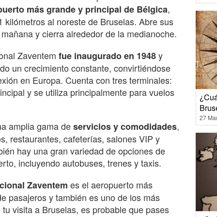
,
puerto más grande y principal de Bélgica
 kilómetros al noreste de Bruselas. Abre sus
a mañana y cierra alrededor de la medianoche.
ional Zaventem
y
fue inaugurado en 1948
o un crecimiento constante, convirtiéndose
xión en Europa. Cuenta con tres terminales:
incipal y se utiliza principalmente para vuelos
¿Cuá
Brus
27 Ma
una amplia gama de
,
servicios y comodidades
s, restaurantes, cafeterías, salones VIP y
bién hay una gran variedad de opciones de
erto, incluyendo autobuses, trenes y taxis.
es el aeropuerto más
acional Zaventem
de pasajeros y también es uno de los más
tu visita a Bruselas, es probable que pases