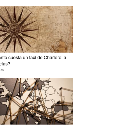
nto cuesta un taxi de Charleroi a
elas?
rzo