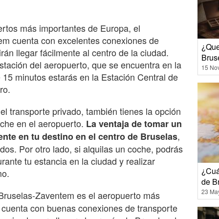
rtos más importantes de Europa, el
em cuenta con excelentes conexiones de
¿Que
rán llegar fácilmente al centro de la ciudad.
Brus
stación del aeropuerto, que se encuentra en la
15 No
 15 minutos estarás en la Estación Central de
ro.
r el transporte privado, también tienes la opción
oche en el aeropuerto.
La ventaja de tomar un
,
ente en tu destino en el centro de Bruselas
os. Por otro lado, si alquilas un coche, podrás
ante tu estancia en la ciudad y realizar
¿Cuá
mo.
de B
23 Ma
 Bruselas-Zaventem es el aeropuerto más
y cuenta con buenas conexiones de transporte