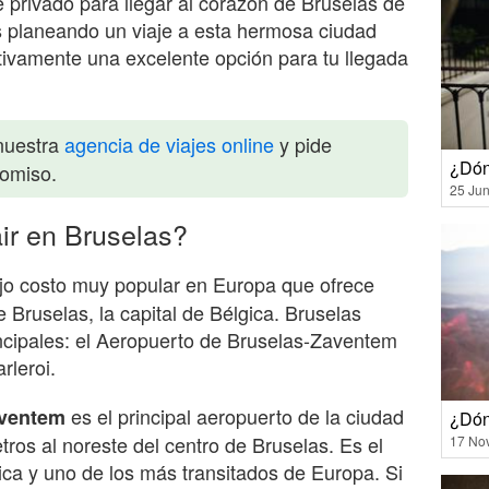
e privado para llegar al corazón de Bruselas de
s planeando un viaje a esta hermosa ciudad
itivamente una excelente opción para tu llegada
nuestra
agencia de viajes online
y pide
¿Dón
romiso.
25 Jun
ir en Bruselas?
jo costo muy popular en Europa que ofrece
Bruselas, la capital de Bélgica. Bruselas
ncipales: el Aeropuerto de Bruselas-Zaventem
rleroi.
es el principal aeropuerto de la ciudad
aventem
¿Dón
ros al noreste del centro de Bruselas. Es el
17 No
ca y uno de los más transitados de Europa. Si