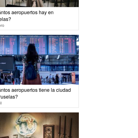
ntos aeropuertos hay en
elas?
ero
ntos aeropuertos tiene la ciudad
ruselas?
il