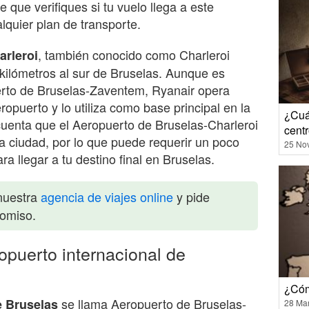
 que verifiques si tu vuelo llega a este
lquier plan de transporte.
, también conocido como Charleroi
arleroi
 kilómetros al sur de Bruselas. Aunque es
rto de Bruselas-Zaventem, Ryanair opera
opuerto y lo utiliza como base principal en la
¿Cuá
cuenta que el Aeropuerto de Bruselas-Charleroi
cent
la ciudad, por lo que puede requerir un poco
25 No
ra llegar a tu destino final en Bruselas.
nuestra
agencia de viajes online
y pide
romiso.
opuerto internacional de
¿Cóm
se llama Aeropuerto de Bruselas-
e Bruselas
28 Ma