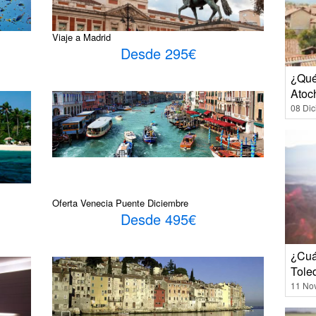
Viaje a Madrid
Desde 295€
¿Qué
Atoc
08 Di
Oferta Venecia Puente Diciembre
Desde 495€
¿Cuá
Tole
11 No