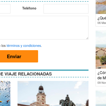
Teléfono
¿Qué
06 Ma
 los
términos y condiciones
.
Enviar
ones
¿Cóm
E VIAJE RELACIONADAS
de M
09 No