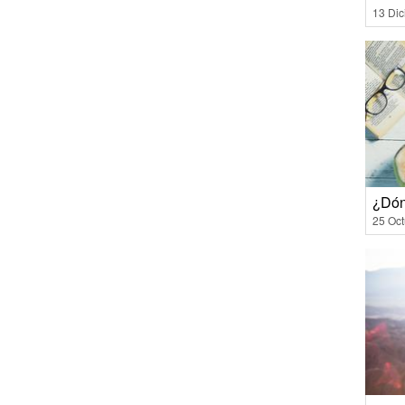
13 Di
¿Dón
25 Oct