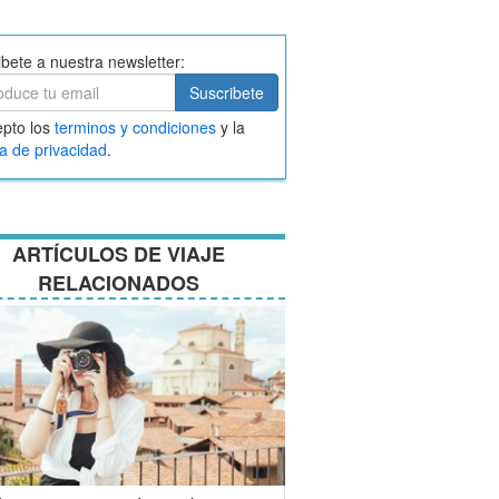
ibete a nuestra newsletter:
ibete
Suscribete
ar
pto los
terminos y condiciones
y la
nos
ca de privacidad
.
ciones
ARTÍCULOS DE VIAJE
RELACIONADOS