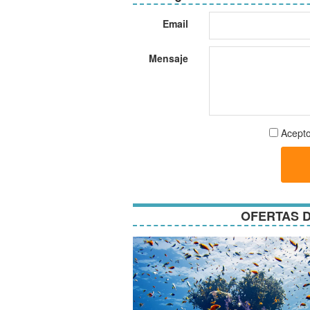
Email
Mensaje
Aceptar
Acepto
términos
y
condici
OFERTAS D