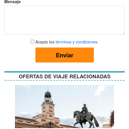
Mensaje
Aceptar
Acepto los
términos y condiciones
.
términos
y
Enviar
condiciones
OFERTAS DE VIAJE RELACIONADAS