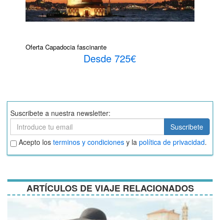
Oferta Capadocia fascinante
Desde 725€
Suscribete a nuestra newsletter:
Suscribete
Suscribete
Aceptar
Acepto los
terminos y condiciones
y la
política de privacidad
.
términos
y
condiciones
ARTÍCULOS DE VIAJE RELACIONADOS