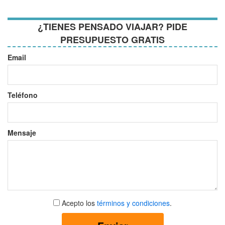
¿TIENES PENSADO VIAJAR? PIDE
PRESUPUESTO GRATIS
Email
Teléfono
Mensaje
Aceptar
Acepto los
términos y condiciones
.
términos
y