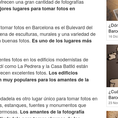
ofrecen una gran cantidad de fotografías
jores lugares para tomar fotos en
¿Dón
 tomar fotos en Barcelona es el Bulevard del
Barc
llena de esculturas, murales y una variedad de
16 Di
n buenas fotos.
Es uno de los lugares más
ntes fotos en los edificios modernistas de
dí como La Pedrera y la Casa Batlló están
frecen excelentes fotos.
Los edificios
 muy populares para los amantes de la
¿Cuá
Barc
udadela es otro lugar único para tomar fotos en
23 No
nes, estanques, fuentes y monumentos que
hermosas.
Los amantes de la fotografía