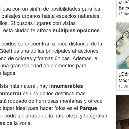
¿Cuá
Barc
losa con un sinfín de posibilidades para los
15 No
 paisajes urbanos hasta espacios naturales,
ilos. Si buscas lugares con vistas
, esta ciudad te ofrece
.
múltiples opciones
ocidos se encuentran a poca distancia de la
es una de las principales atracciones
Güell
leno de colores y formas únicas. Además, el
 una gran variedad de elementos para
a lagos.
¿Dón
Madr
ista más natural, hay
innumerables
13 Di
es uno de los destinos más
ontserrat
 Está rodeado de hermosas montañas y ofrece
 lugar ideal para hacer fotos es el
Parque
uí podrás disfrutar de la naturaleza y fotografiar
as de la zona.