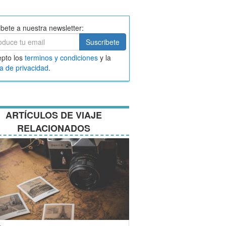
ibete a nuestra newsletter:
ibete
Suscribete
ar
pto los
terminos y condiciones
y la
nos
ca de privacidad
.
ciones
ARTÍCULOS DE VIAJE
RELACIONADOS