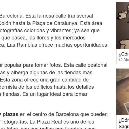
Barcelona. Esta famosa calle transversal
lón hasta la Plaça de Catalunya. Esta área
fotografías coloridas y vibrantes; ya sea que
 que pasea, las flores y los mercados
ásica. Las Ramblas ofrece muchas oportunidades
¿Cóm
12 Di
ar popular para tomar fotos. Esta calle peatonal
stas y alberga algunas de las tiendas más
 Esta zona ofrece una gran cantidad de
ernista de los edificios hasta los detalles
 tiendas. Es un lugar ideal para tomar
en el centro de Barcelona que pueden
y plazas
¿Dón
 fotografías. La Plaza Real es uno de los
Sagr
r fotos, con sus patios con fuentes y sus