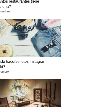
ntos restaurantes tiene
elona?
viembre
de hacerse fotos Instagram
id?
ciembre