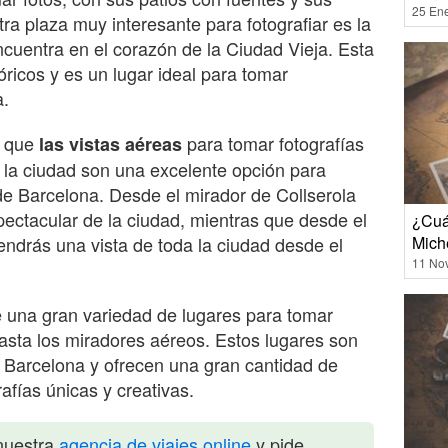
25 En
ra plaza muy interesante para fotografiar es la
cuentra en el corazón de la Ciudad Vieja. Esta
tóricos y es un lugar ideal para tomar
a.
r que
para tomar fotografías
las vistas aéreas
 la ciudad son una excelente opción para
de Barcelona. Desde el mirador de Collserola
pectacular de la ciudad, mientras que desde el
¿Cuán
Mich
endrás una vista de toda la ciudad desde el
11 No
e una gran variedad de lugares para tomar
asta los miradores aéreos. Estos lugares son
 Barcelona y ofrecen una gran cantidad de
afías únicas y creativas.
nuestra
agencia de viajes online
y pide