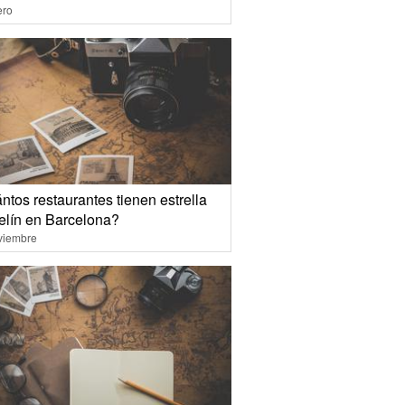
ero
tos restaurantes tienen estrella
elín en Barcelona?
viembre