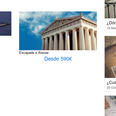
¿Dón
16 Ma
Escapada a Atenas
Desde 590€
¿Cuá
25 Oct