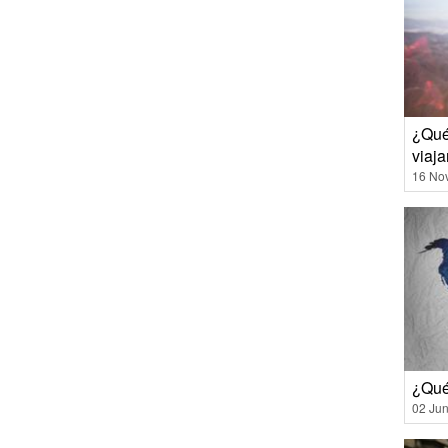
¿Qué
viaja
16 No
¿Qué
02 Jun