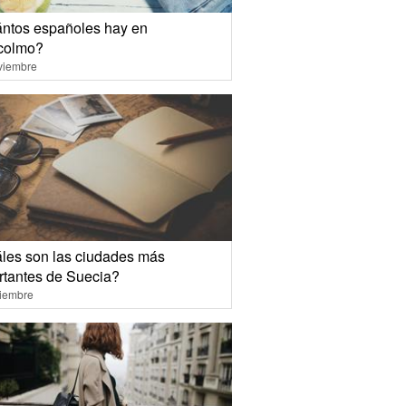
ntos españoles hay en
colmo?
viembre
les son las ciudades más
rtantes de Suecia?
ciembre