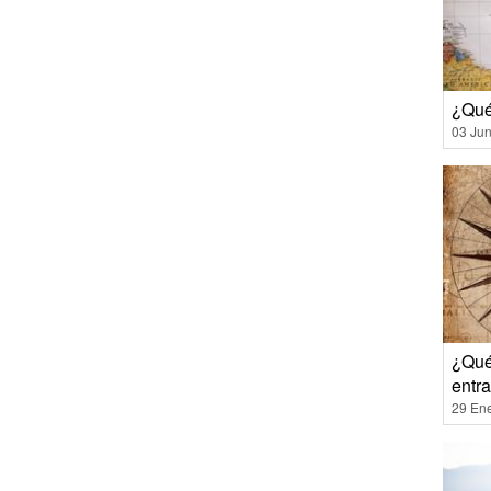
¿Qué
03 Jun
¿Qué
entra
29 En