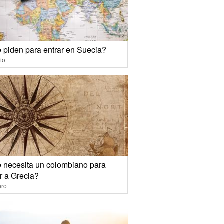
 piden para entrar en Suecia?
io
 necesita un colombiano para
r a Grecia?
ero