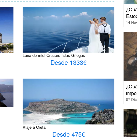
¿Cuá
Esto
14 No
Luna de miel Crucero Islas Griegas
Desde 1333€
¿Cuá
impo
07 Di
Viaje a Creta
Desde 475€