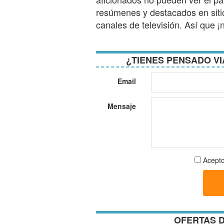
resúmenes y destacados en sit
canales de televisión. Así que 
¿TIENES PENSADO VI
Email
Mensaje
Aceptar
Acepto
términos
y
condici
OFERTAS D