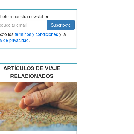
ibete a nuestra newsletter:
ibete
Suscribete
ar
pto los
terminos y condiciones
y la
nos
ca de privacidad
.
ciones
ARTÍCULOS DE VIAJE
RELACIONADOS