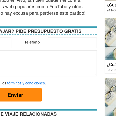
¿Cuá
ios web populares como YouTube y otros
24 No
¡no hay excusa para perderse este partido!
AJAR? PIDE PRESUPUESTO GRATIS
Teléfono
¿Cuá
23 Jun
 los
términos y condiciones
.
Enviar
ones
E VIAJE RELACIONADAS