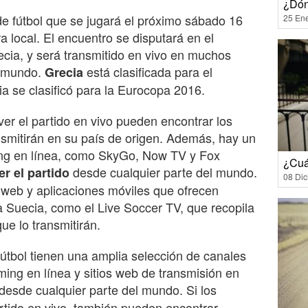
¿Dón
de fútbol que se jugará el próximo sábado 16
25 En
a local. El encuentro se disputará en el
cia, y será transmitido en vivo en muchos
l mundo.
está clasificada para el
Grecia
a se clasificó para la Eurocopa 2016.
ver el partido en vivo pueden encontrar los
ansmitirán en su país de origen. Además, hay un
ing en línea, como SkyGo, Now TV y Fox
¿Cuá
desde cualquier parte del mundo.
er el partido
08 Di
 web y aplicaciones móviles que ofrecen
a Suecia, como el Live Soccer TV, que recopila
ue lo transmitirán.
 fútbol tienen una amplia selección de canales
aming en línea y sitios web de transmisión en
desde cualquier parte del mundo. Si los
rtido en vivo, también pueden encontrar