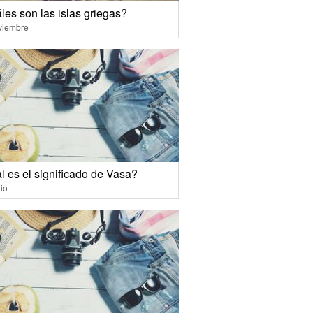
les son las islas griegas?
viembre
l es el significado de Vasa?
io