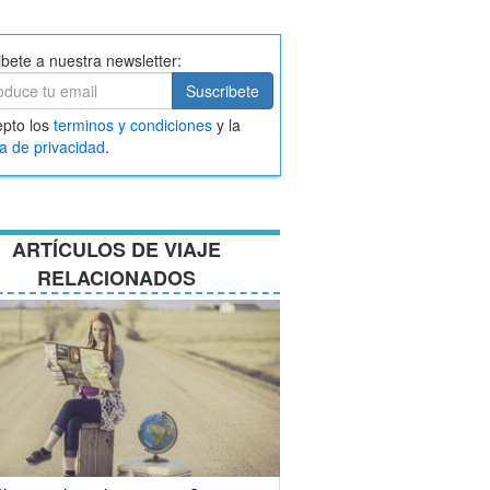
ibete a nuestra newsletter:
ibete
Suscribete
ar
pto los
terminos y condiciones
y la
nos
ca de privacidad
.
ciones
ARTÍCULOS DE VIAJE
RELACIONADOS