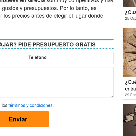
 hoteles en Grecia
gustos y presupuestos. Por lo tanto, es
¿Cuá
 los precios antes de elegir el lugar donde
25 Oct
AJAR? PIDE PRESUPUESTO GRATIS
Teléfono
¿Qué
entra
29 En
 los
términos y condiciones
.
Enviar
ones