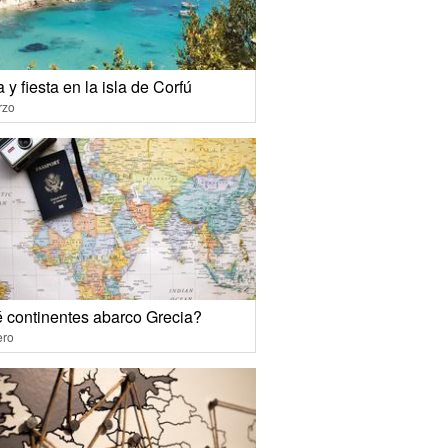
 y fiesta en la isla de Corfú
rzo
 continentes abarco Grecia?
ero