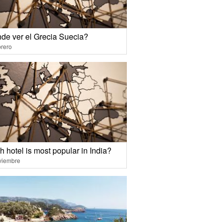
de ver el Grecia Suecia?
rero
 hotel is most popular in India?
viembre