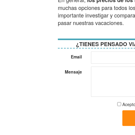
los precios de los
muchas opciones para todos los 
importante investigar y comparar
pasar nuestras vacaciones.
¿TIENES PENSADO VI
Email
Mensaje
Aceptar
Acepto
términos
y
condici