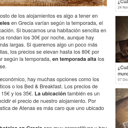
¿Cuá
24 No
 costo de los alojamientos es algo a tener en
en Grecia varían según la temporada, el
eles
icación. Si buscamos una habitación sencilla en
ecios rondan los 30€ por noche, aunque hay
más largas. Si queremos algo un poco más
llas, los precios se elevan hasta los 80€ por
ar según la temporada,
los
en temporada alta
se.
¿Cuál
mun
 económico, hay muchas opciones como los
07 Di
ticos o los Bed & Breakfast. Los precios de
s 15€ y los 35€.
también es un
La ubicación
ecidir el precio de nuestro alojamiento. Por
rística de Atenas es más caro que uno ubicado
son muy competitivos y hay