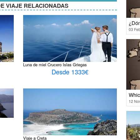
E VIAJE RELACIONADAS
¿Dón
03 Feb
Luna de miel Crucero Islas Griegas
Desde 1333€
Which
12 No
Viaje a Creta