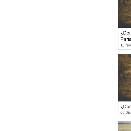
¿Dón
Parí
16 No
¿Dón
06 Di