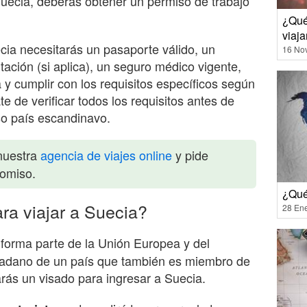
Suecia, deberás obtener un permiso de trabajo
¿Qué
viaja
cia necesitarás un pasaporte válido, un
16 No
itación (si aplica), un seguro médico vigente,
y cumplir con los requisitos específicos según
te de verificar todos los requisitos antes de
oso país escandinavo.
nuestra
agencia de viajes online
y pide
romiso.
¿Qué
ra viajar a Suecia?
28 En
forma parte de la Unión Europea y del
dadano de un país que también es miembro de
rás un visado para ingresar a Suecia.