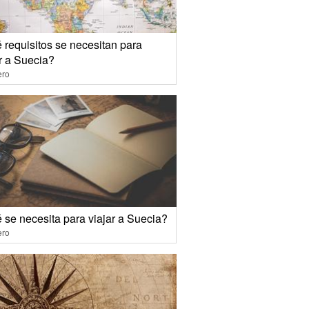
 requisitos se necesitan para
r a Suecia?
ero
 se necesita para viajar a Suecia?
ero