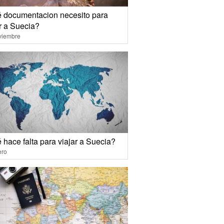
 documentacion necesito para
r a Suecia?
viembre
 hace falta para viajar a Suecia?
ero