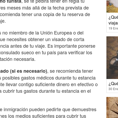
, se te pedirá tener en regla tu
mo turista
res meses más allá de la fecha prevista de
ecomienda tener una copia de tu reserva de
¿Qué
je.
viaja
19 En
ís no miembro de la Unión Europea o del
ue necesites obtener un visado de corta
ncia antes de tu viaje. Es importante ponerse
onsulado sueco en tu país para verificar los
tación necesaria.
, se recomienda tener
ado (si es necesario)
s posibles gastos médicos durante tu estancia
¿Qué
 llevar contigo suficiente dinero en efectivo o
30 En
a cubrir tus gastos durante tu estancia en el
e inmigración pueden pedirte que demuestres
enes los medios suficientes para cubrir tus