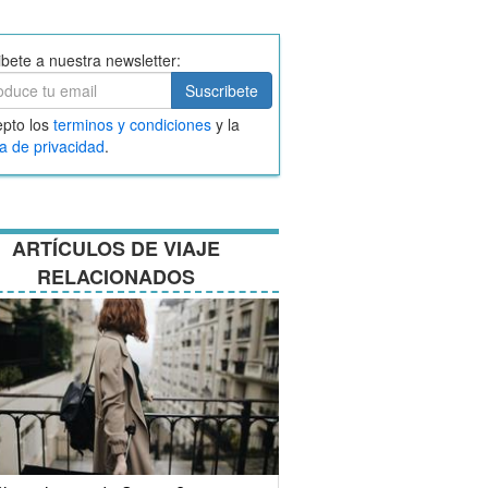
ibete a nuestra newsletter:
ibete
Suscribete
ar
pto los
terminos y condiciones
y la
nos
ca de privacidad
.
ciones
ARTÍCULOS DE VIAJE
RELACIONADOS