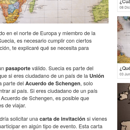
¿Cuá
08 Di
do en el norte de Europa y miembro de la
uecia, es necesario cumplir con ciertos
ación, te explicaré qué se necesita para
 un
válido. Suecia es parte del
pasaporte
¿Qué
03 Jun
 que si eres ciudadano de un país de la
Unión
a parte del
, solo
Acuerdo de Schengen
trar al país. Si eres ciudadano de un país
l Acuerdo de Schengen, es posible que
s de viajar.
ría solicitar una
si vienes
carta de invitación
participar en algún tipo de evento. Esta carta