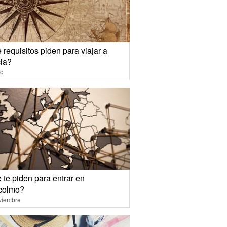
requisitos piden para viajar a
ia?
io
 te piden para entrar en
colmo?
viembre