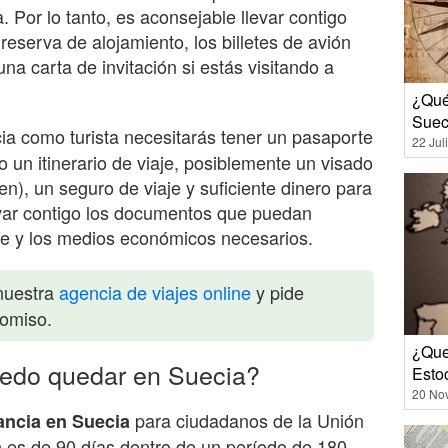
 Por lo tanto, es aconsejable llevar contigo
serva de alojamiento, los billetes de avión
una carta de invitación si estás visitando a
¿Qué 
Suec
cia como turista necesitarás tener un pasaporte
22 Jul
o un itinerario de viaje, posiblemente un visado
n), un seguro de viaje y suficiente dinero para
levar contigo los documentos que puedan
aje y los medios económicos necesarios.
nuestra
agencia de viajes online
y pide
romiso.
¿Que
edo quedar en Suecia?
Esto
20 No
para ciudadanos de la Unión
ancia en Suecia
es de 90 días dentro de un período de 180