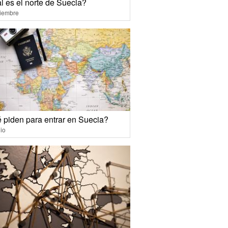
l es el norte de Suecia?
ciembre
 piden para entrar en Suecia?
io