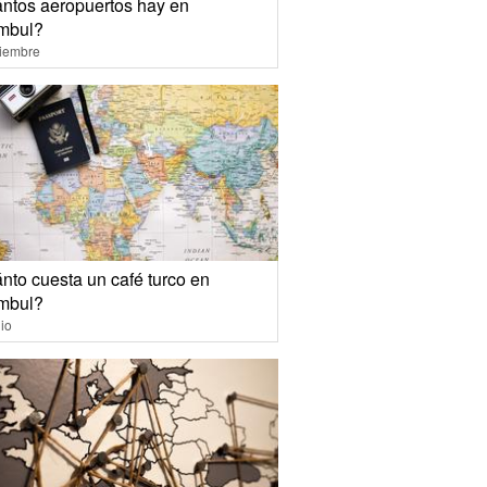
ntos aeropuertos hay en
mbul?
ciembre
nto cuesta un café turco en
mbul?
io