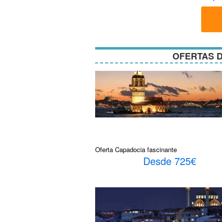
términos
y
condici
OFERTAS D
Oferta Capadocia fascinante
Desde 725€