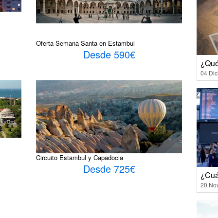
Oferta Semana Santa en Estambul
Desde 590€
¿Qué
04 Di
Circuito Estambul y Capadocia
Desde 725€
¿Cuá
20 No