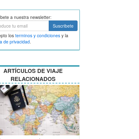
ibete a nuestra newsletter:
ibete
Suscribete
ar
pto los
terminos y condiciones
y la
nos
ca de privacidad
.
ciones
ARTÍCULOS DE VIAJE
RELACIONADOS