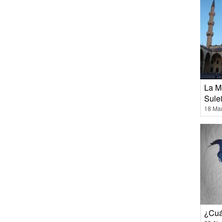
La M
Sule
18 Ma
¿Cuá