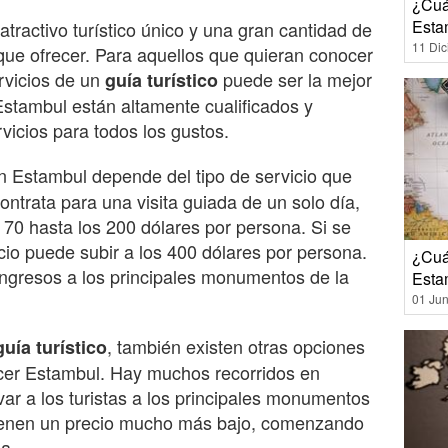
¿Cuá
Esta
tractivo turístico único y una gran cantidad de
11 Di
que ofrecer. Para aquellos que quieran conocer
ervicios de un
puede ser la mejor
guía turístico
 Estambul están altamente cualificados y
icios para todos los gustos.
 Estambul depende del tipo de servicio que
contrata para una visita guiada de un solo día,
 70 hasta los 200 dólares por persona. Si se
ecio puede subir a los 400 dólares por persona.
¿Cuá
 ingresos a los principales monumentos de la
Esta
01 Jun
, también existen otras opciones
guía turístico
cer Estambul. Hay muchos recorridos en
var a los turistas a los principales monumentos
 tienen un precio mucho más bajo, comenzando
a.