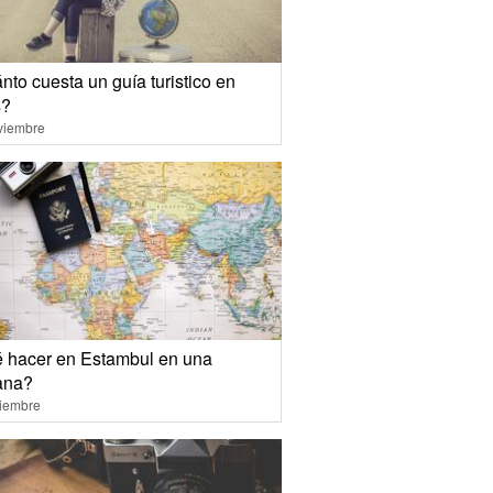
to cuesta un guía turistico en
s?
viembre
 hacer en Estambul en una
ana?
ciembre