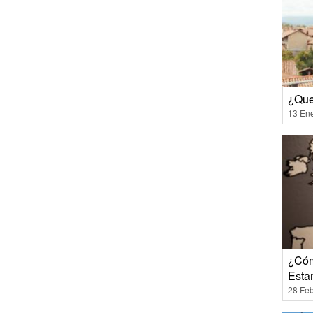
¿Que
13 En
¿Cóm
Esta
28 Feb