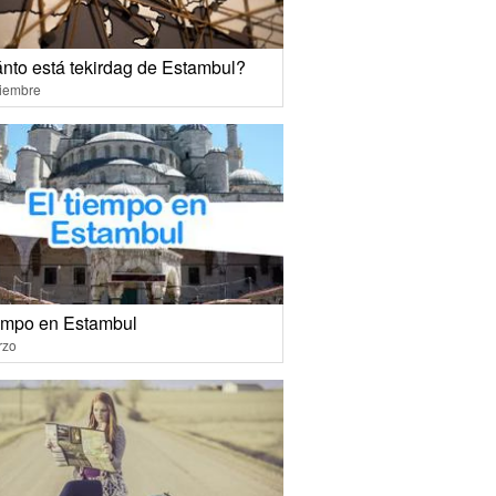
nto está tekirdag de Estambul?
ciembre
iempo en Estambul
rzo