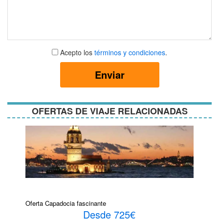
Aceptar
Acepto los
términos y condiciones
.
términos
y
Enviar
condiciones
OFERTAS DE VIAJE RELACIONADAS
Oferta Capadocia fascinante
Desde 725€