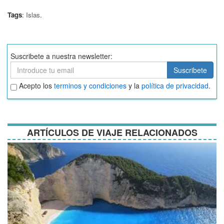
Tags
:
Islas
.
Suscribete a nuestra newsletter:
Suscribete
Suscribete
Aceptar
Acepto los
terminos y condiciones
y la
política de privacidad
.
términos
y
condiciones
ARTÍCULOS DE VIAJE RELACIONADOS