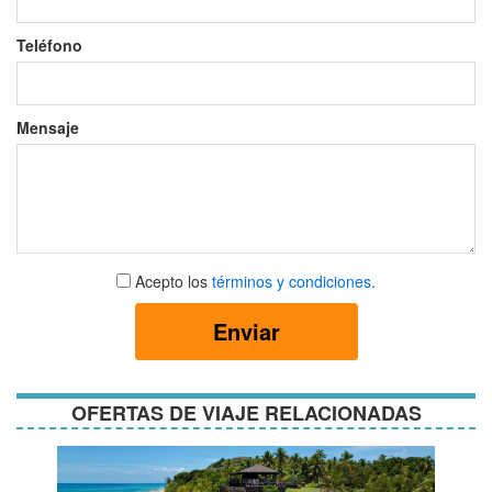
Teléfono
Mensaje
Aceptar
Acepto los
términos y condiciones
.
términos
y
Enviar
condiciones
OFERTAS DE VIAJE RELACIONADAS