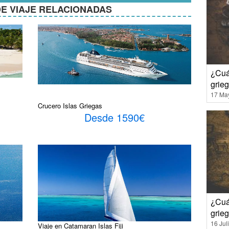
E VIAJE RELACIONADAS
¿Cuál
grie
17 Ma
Crucero Islas Griegas
Desde 1590€
¿Cuá
grie
16 Jul
Viaje en Catamaran Islas Fiji