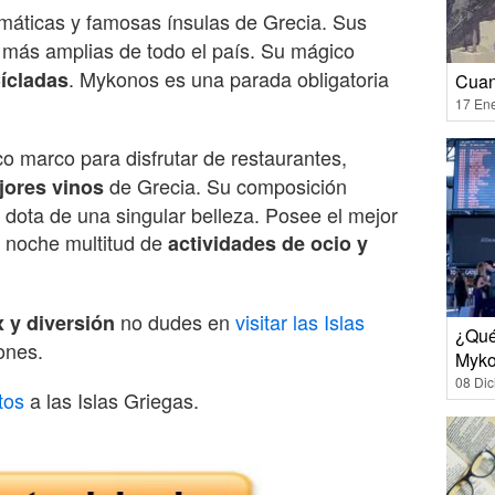
áticas y famosas ínsulas de Grecia. Sus
 más amplias de todo el país. Su mágico
. Mykonos es una parada obligatoria
Cícladas
Cuan
17 En
o marco para disfrutar de restaurantes,
de Grecia. Su composición
jores vinos
 dota de una singular belleza. Posee el mejor
a noche multitud de
actividades de ocio y
no dudes en
visitar las Islas
 y diversión
¿Qué
ones.
Myk
08 Di
tos
a las Islas Griegas.