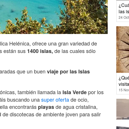
¿Cuán
las i
24 Oct
ica Helénica, ofrece una gran variedad de
os están sus
de las cuales sólo
1400 islas,
paradas que un buen
viaje por las Islas
¿Qué
visit
15 No
Jónicas, también llamada la
por los
Isla Verde
stáis buscando una
super oferta
de ocio,
ella encontrarás
de agua cristalina,
playas
d de discotecas de ambiente joven para salir