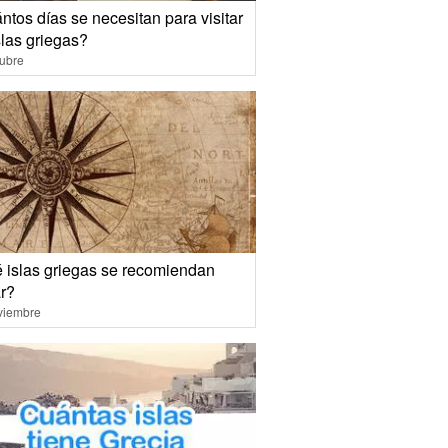
tos días se necesitan para visitar
slas griegas?
ubre
 islas griegas se recomiendan
ar?
viembre