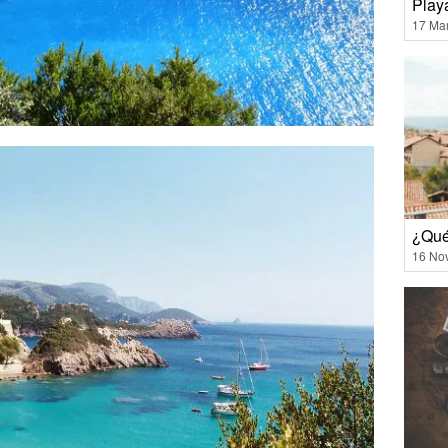
Playa
17 Ma
¿Qué 
16 No