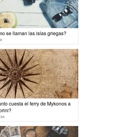
o se llaman las islas griegas?
io
nto cuesta el ferry de Mykonos a
orini?
rzo