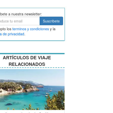
ibete a nuestra newsletter:
ibete
Suscribete
ar
pto los
terminos y condiciones
y la
nos
ca de privacidad
.
ciones
ARTÍCULOS DE VIAJE
RELACIONADOS