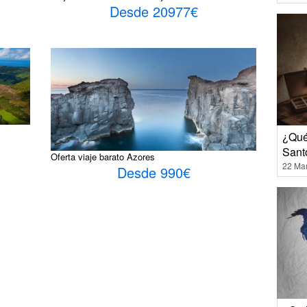
Desde 20977€
¿Qué
Sant
Oferta viaje barato Azores
22 Ma
Desde 990€