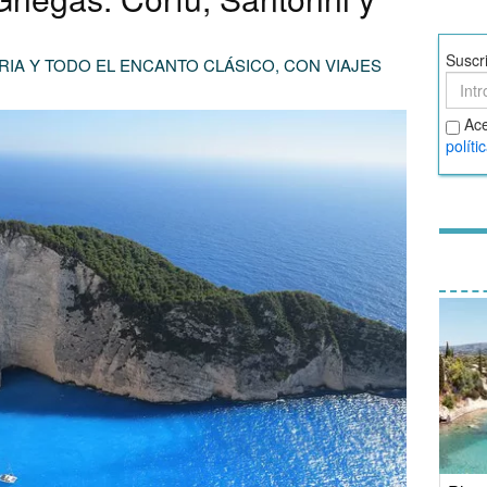
Suscr
RIA Y TODO EL ENCANTO CLÁSICO, CON VIAJES
Suscr
Acept
Ace
térmi
políti
y
condi