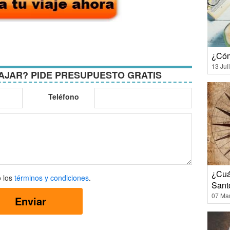
¿Cóm
13 Jul
AJAR? PIDE PRESUPUESTO GRATIS
Teléfono
¿Cuá
 los
términos y condiciones
.
Sant
07 Ma
Enviar
ones