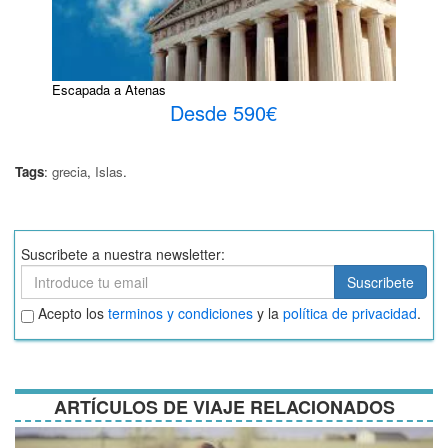
Escapada a Atenas
Desde 590€
Tags
:
grecia
,
Islas
.
Suscribete a nuestra newsletter:
Suscribete
Suscribete
Aceptar
Acepto los
terminos y condiciones
y la
política de privacidad
.
términos
y
condiciones
ARTÍCULOS DE VIAJE RELACIONADOS