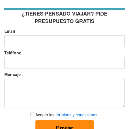
¿TIENES PENSADO VIAJAR? PIDE
PRESUPUESTO GRATIS
Email
Teléfono
Mensaje
Aceptar
Acepto los
términos y condiciones
.
términos
y
Enviar