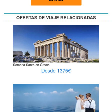
condiciones
OFERTAS DE VIAJE RELACIONADAS
Semana Santa en Grecia
Desde 1375€