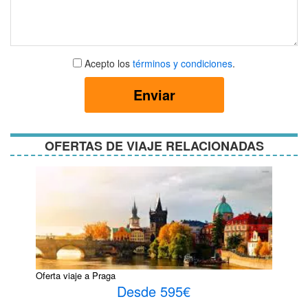
Aceptar
Acepto los
términos y condiciones
.
términos
y
Enviar
condiciones
OFERTAS DE VIAJE RELACIONADAS
Oferta viaje a Praga
Desde 595€