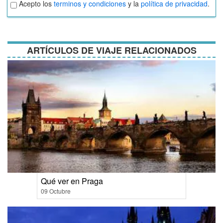
Aceptar
Acepto los
terminos y condiciones
y la
política de privacidad
.
términos
y
condiciones
ARTÍCULOS DE VIAJE RELACIONADOS
Qué ver en Praga
09 Octubre