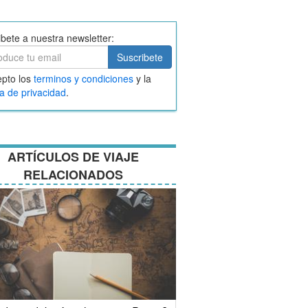
ibete a nuestra newsletter:
ibete
Suscribete
ar
pto los
terminos y condiciones
y la
nos
ca de privacidad
.
ciones
ARTÍCULOS DE VIAJE
RELACIONADOS