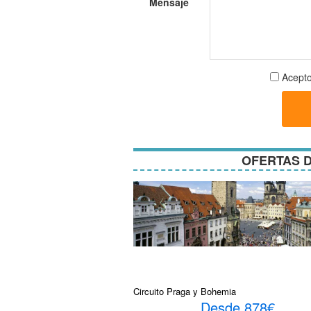
Mensaje
Aceptar
Acepto
términos
y
condici
OFERTAS D
Circuito Praga y Bohemia
Desde 878€