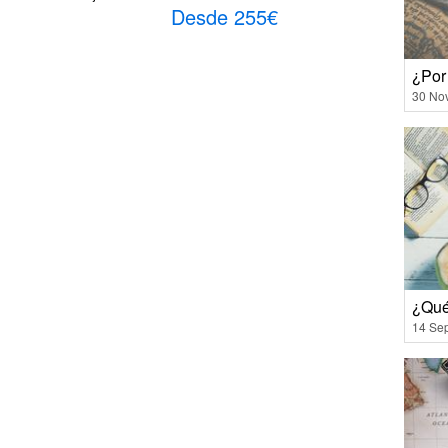
Desde 255€
¿Por
30 No
¿Qué
14 Se