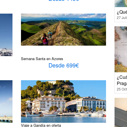
¿Qué
27 Jul
Semana Santa en Azores
Desde 699€
¿Cuál
Prag
25 Oct
Viaje a Gandía en oferta