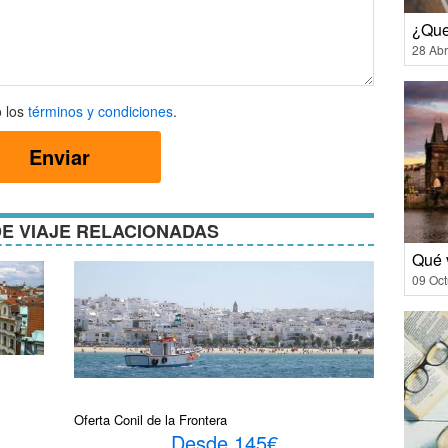
¿Que
28 Abr
 los
términos y condiciones
.
Enviar
ones
E VIAJE RELACIONADAS
Qué 
09 Oct
Oferta Conil de la Frontera
Desde 145€