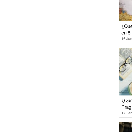
¿Qué
en 5
16 Jun
¿Que
Prag
17 Feb