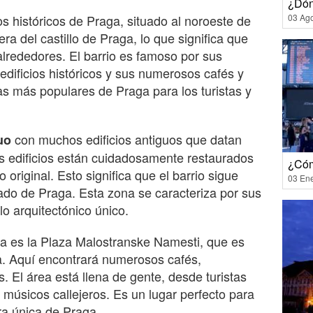
¿Dón
s históricos de Praga, situado al noroeste de
03 Ag
era del castillo de Praga, lo que significa que
alrededores. El barrio es famoso por sus
edificios históricos y sus numerosos cafés y
as más populares de Praga para los turistas y
con muchos edificios antiguos que datan
uo
los edificios están cuidadosamente restaurados
¿Cóm
original. Esto significa que el barrio sigue
03 En
ado de Praga. Esta zona se caracteriza por sus
lo arquitectónico único.
na es la Plaza Malostranske Namesti, que es
a. Aquí encontrará numerosos cafés,
. El área está llena de gente, desde turistas
 músicos callejeros. Es un lugar perfecto para
ra única de Praga.