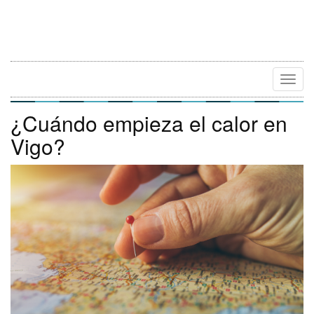
Camb
Naveg
¿Cuándo empieza el calor en
Vigo?