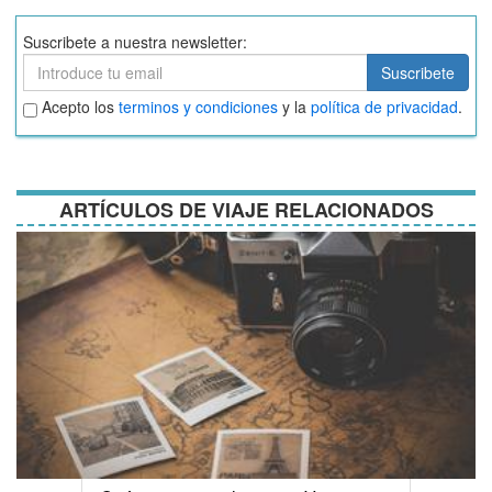
Suscribete a nuestra newsletter:
Suscribete
Suscribete
Aceptar
Acepto los
terminos y condiciones
y la
política de privacidad
.
términos
y
condiciones
ARTÍCULOS DE VIAJE RELACIONADOS