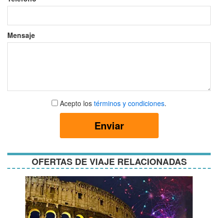
Mensaje
Aceptar
Acepto los
términos y condiciones
.
términos
y
Enviar
condiciones
OFERTAS DE VIAJE RELACIONADAS