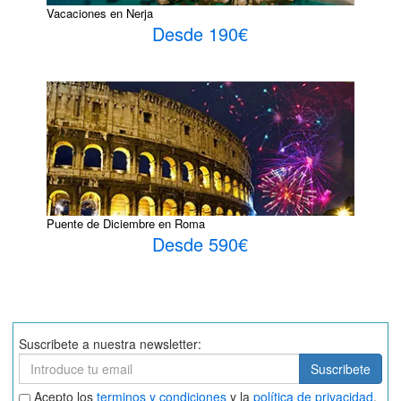
Vacaciones en Nerja
Desde 190€
Puente de Diciembre en Roma
Desde 590€
Suscribete a nuestra newsletter:
Suscribete
Suscribete
Aceptar
Acepto los
terminos y condiciones
y la
política de privacidad
.