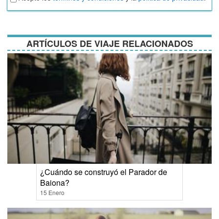
términos
y
condiciones
ARTÍCULOS DE VIAJE RELACIONADOS
¿Cuándo se construyó el Parador de
Baiona?
15 Enero