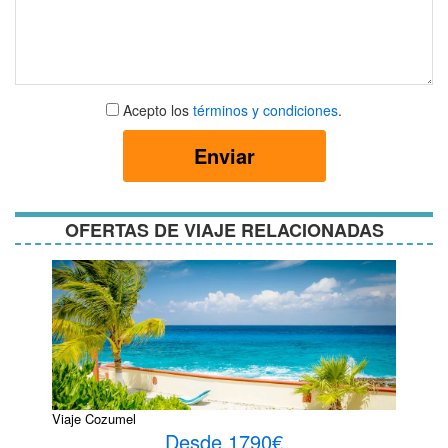
Aceptar
Acepto los
términos y condiciones
.
términos
y
Enviar
condiciones
OFERTAS DE VIAJE RELACIONADAS
Viaje Cozumel
Desde 1790€