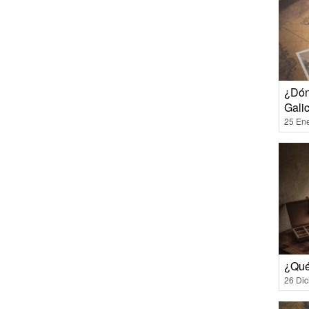
¿Dón
Gali
25 En
¿Qué
26 Di