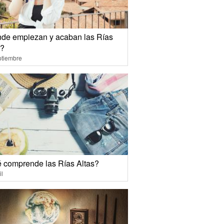
de empiezan y acaban las Rías
s?
ptiembre
 comprende las Rías Altas?
il