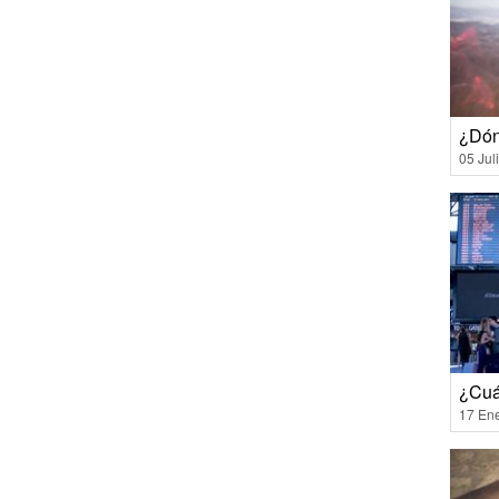
¿Dón
05 Jul
¿Cuá
17 En