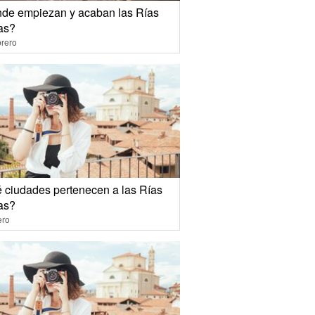
de empiezan y acaban las Rías
as?
rero
 ciudades pertenecen a las Rías
as?
ero