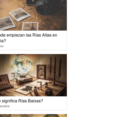
de empiezan las Rías Altas en
cia?
ero
 significa Rías Baixas?
ciembre