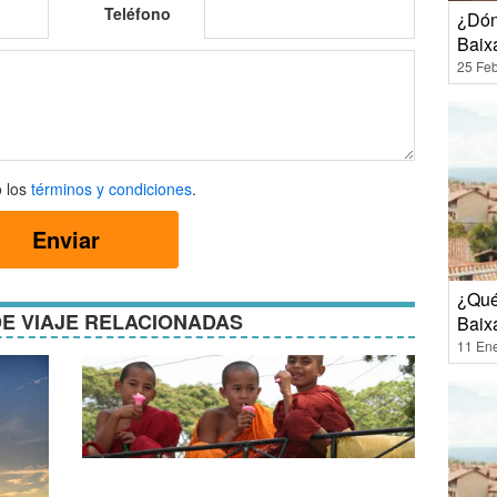
Teléfono
¿Dón
Baix
25 Feb
 los
términos y condiciones
.
Enviar
ones
¿Qué
E VIAJE RELACIONADAS
Baix
11 En