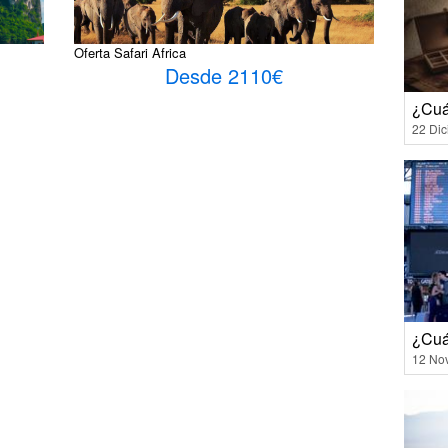
Oferta Safari Africa
Desde 2110€
¿Cuá
22 Di
¿Cuá
12 No