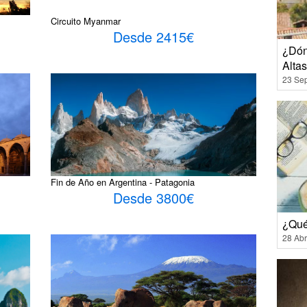
Circuito Myanmar
Desde 2415€
¿Dón
Alta
23 Se
Fin de Año en Argentina - Patagonia
Desde 3800€
¿Qué
28 Abr