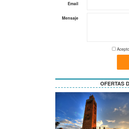
Email
Mensaje
Aceptar
Acepto
términos
y
condici
OFERTAS D