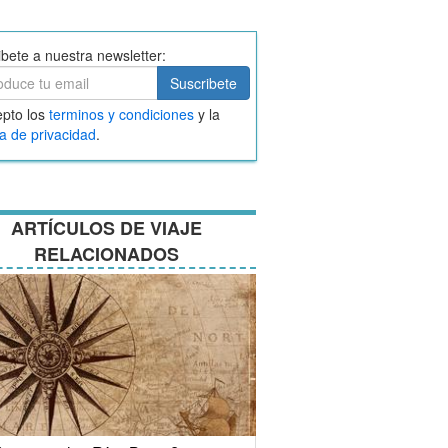
ibete a nuestra newsletter:
ibete
Suscribete
ar
pto los
terminos y condiciones
y la
nos
ca de privacidad
.
ciones
ARTÍCULOS DE VIAJE
RELACIONADOS