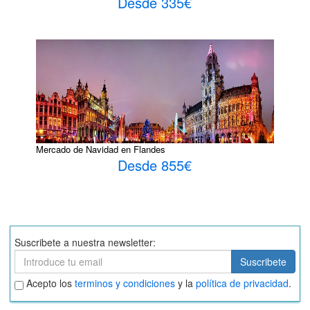
Desde 335€
Mercado de Navidad en Flandes
Desde 855€
Suscribete a nuestra newsletter:
Suscribete
Suscribete
Aceptar
Acepto los
terminos y condiciones
y la
política de privacidad
.
términos
y