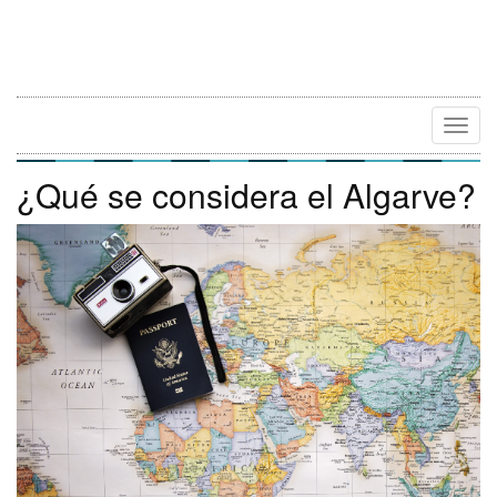
Camb
Naveg
¿Qué se considera el Algarve?