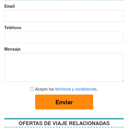
Email
Teléfono
Mensaje
Aceptar
Acepto los
términos y condiciones
.
términos
y
Enviar
condiciones
OFERTAS DE VIAJE RELACIONADAS