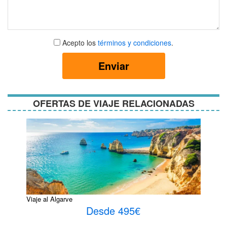
Aceptar
Acepto los
términos y condiciones
.
términos
y
Enviar
condiciones
OFERTAS DE VIAJE RELACIONADAS
Viaje al Algarve
Desde 495€