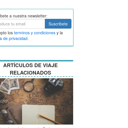
ibete a nuestra newsletter:
ibete
Suscribete
ar
pto los
terminos y condiciones
y la
nos
ca de privacidad
.
ciones
ARTÍCULOS DE VIAJE
RELACIONADOS