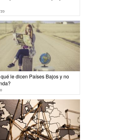
rzo
 qué le dicen Países Bajos y no
nda?
io