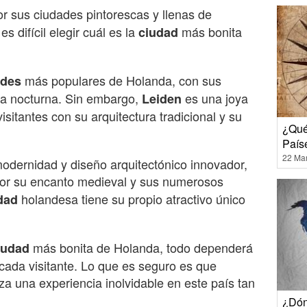
r sus ciudades pintorescas y llenas de
s difícil elegir cuál es la
más bonita
ciudad
más populares de Holanda, con sus
ades
ida nocturna. Sin embargo,
es una joya
Leiden
sitantes con su arquitectura tradicional y su
¿Qué 
País
22 Ma
odernidad y diseño arquitectónico innovador,
or su encanto medieval y sus numerosos
holandesa tiene su propio atractivo único
dad
más bonita de Holanda, todo dependerá
iudad
 cada visitante. Lo que es seguro es que
za una experiencia inolvidable en este país tan
¿Dón