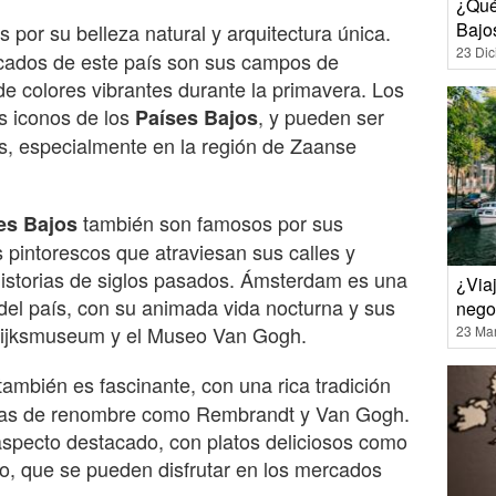
¿Qué
Bajo
 por su belleza natural y arquitectura única.
23 Di
cados de este país son sus campos de
 de colores vibrantes durante la primavera. Los
os iconos de los
, y pueden ser
Países Bajos
s, especialmente en la región de Zaanse
también son famosos por sus
es Bajos
s pintorescos que atraviesan sus calles y
historias de siglos pasados. Ámsterdam es una
¿Via
del país, con su animada vida nocturna y sus
nego
ijksmuseum y el Museo Van Gogh.
23 Ma
también es fascinante, con una rica tradición
istas de renombre como Rembrandt y Van Gogh.
specto destacado, con platos deliciosos como
do, que se pueden disfrutar en los mercados