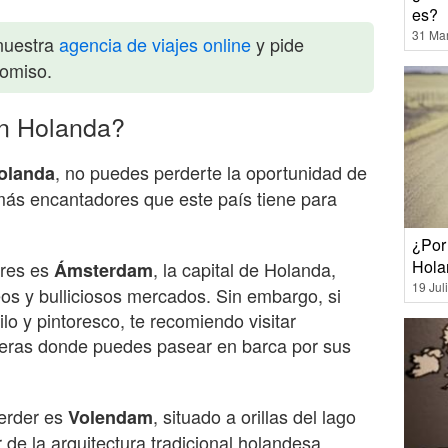
es?
31 Ma
nuestra
agencia de viajes online
y pide
romiso.
en Holanda?
, no puedes perderte la oportunidad de
olanda
ás encantadores que este país tiene para
¿Por
Hola
ares es
, la capital de Holanda,
Ámsterdam
19 Jul
os y bulliciosos mercados. Sin embargo, si
o y pintoresco, te recomiendo visitar
eteras donde puedes pasear en barca por sus
erder es
, situado a orillas del lago
Volendam
r de la arquitectura tradicional holandesa,