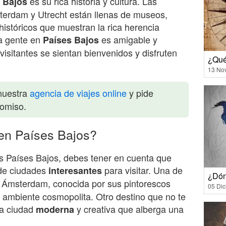
es su rica historia y cultura. Las
 Bajos
erdam y Utrecht están llenas de museos,
istóricos que muestran la rica herencia
la gente en
es amigable y
Países Bajos
isitantes se sientan bienvenidos y disfruten
¿Qué
13 No
nuestra
agencia de viajes online
y pide
romiso.
 en Países Bajos?
os Países Bajos, debes tener en cuenta que
 de ciudades
para visitar. Una de
interesantes
¿Dón
Ámsterdam, conocida por sus pintorescos
05 Di
ambiente cosmopolita. Otro destino que no te
na ciudad
y creativa que alberga una
moderna