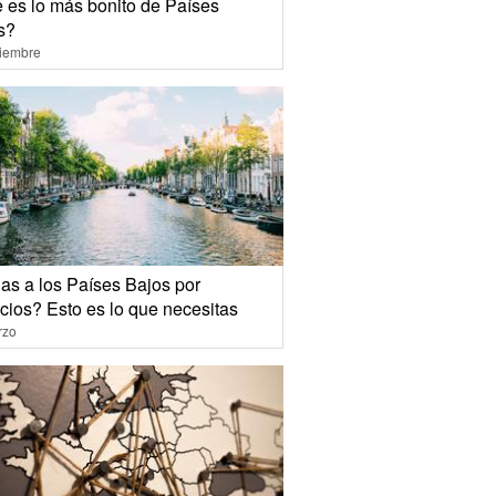
 es lo más bonito de Países
s?
ciembre
jas a los Países Bajos por
cios? Esto es lo que necesitas
rzo