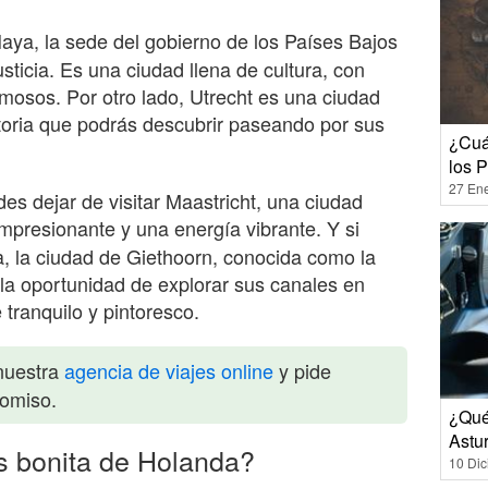
aya, la sede del gobierno de los Países Bajos
usticia. Es una ciudad llena de cultura, con
mosos. Por otro lado, Utrecht es una ciudad
toria que podrás descubrir paseando por sus
¿Cuál
los 
27 En
edes dejar de visitar Maastricht, una ciudad
mpresionante y una energía vibrante. Y si
za, la ciudad de Giethoorn, conocida como la
 la oportunidad de explorar sus canales en
 tranquilo y pintoresco.
nuestra
agencia de viajes online
y pide
romiso.
¿Qué
Astu
s bonita de Holanda?
10 Di