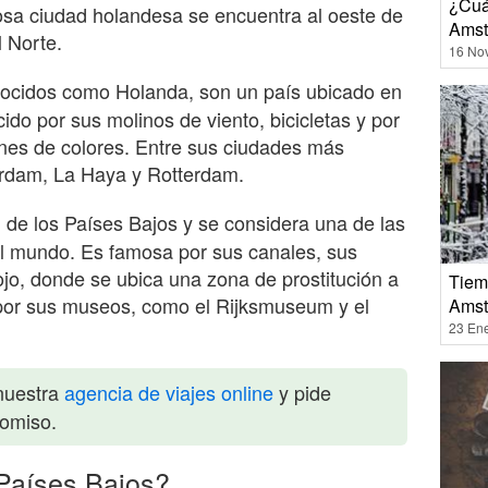
¿Cuá
osa ciudad holandesa se encuentra al oeste de
Amst
l Norte.
16 No
nocidos como Holanda, son un país ubicado en
do por sus molinos de viento, bicicletas y por
nes de colores. Entre sus ciudades más
rdam, La Haya y Rotterdam.
l de los Países Bajos y se considera una de las
el mundo. Es famosa por sus canales, sus
 Rojo, donde se ubica una zona de prostitución a
Tiem
 por sus museos, como el Rijksmuseum y el
Amst
23 En
nuestra
agencia de viajes online
y pide
romiso.
 Países Bajos?