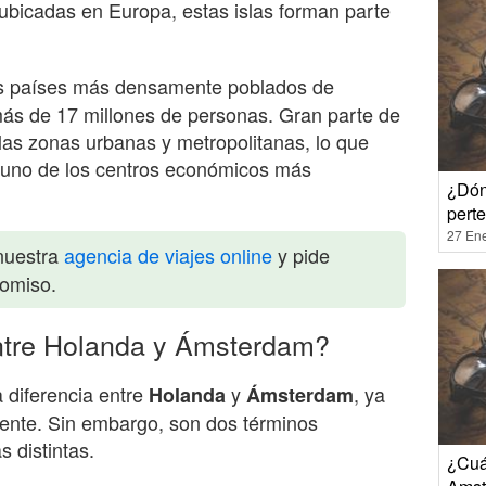
ubicadas en Europa, estas islas forman parte
s países más densamente poblados de
ás de 17 millones de personas. Gran parte de
las zonas urbanas y metropolitanas, lo que
n uno de los centros económicos más
¿Dón
pert
27 En
nuestra
agencia de viajes online
y pide
romiso.
ntre Holanda y Ámsterdam?
 diferencia entre
y
, ya
Holanda
Ámsterdam
amente. Sin embargo, son dos términos
 distintas.
¿Cuá