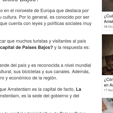
o en el noroeste de Europa que destaca por
¿Cuá
u cultura. Por lo general, es conocido por ser
Amst
que cuenta con leyes y políticas sociales muy
08 Di
ar que muchos turistas y visitantes al país
y la respuesta es:
 capital de Países Bajos?
nde del país y es reconocida a nivel mundial
ltural, sus bicicletas y sus canales. Además,
ero y económico de la región.
¿Cóm
en A
que Amsterdam es la capital de facto,
La
17 No
msterdam, es la sede del gobierno y del