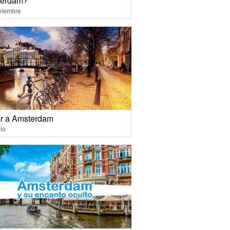
erdam?
viembre
ar a Amsterdam
io