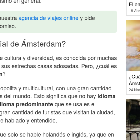
urismo en general.
El e
18 Abr
nuestra
agencia de viajes online
y pide
romiso.
icial de Ámsterdam?
e cultura y diversidad, es conocida por muchas
 sus estrechas casas adosadas. Pero, ¿cuál es
?
m
¿Cuá
Ámst
olita y multicultural, con una gran cantidad
24 No
s del mundo. Esto significa que no hay
idioma
que se usa es el
dioma predominante
ran cantidad de turistas que visitan la ciudad,
te hablado y entendido.
que solo se hable holandés e inglés, ya que en