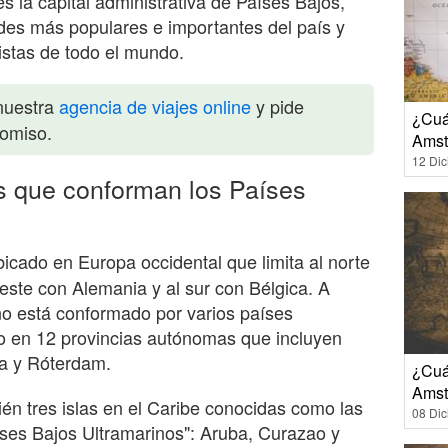
s la capital administrativa de Países Bajos,
es más populares e importantes del país y
istas de todo el mundo.
nuestra
agencia de viajes online
y pide
¿Cuá
romiso.
Amst
12 Di
s que conforman los Países
icado en Europa occidental que limita al norte
 este con Alemania y al sur con Bélgica. A
no está conformado por varios países
ido en 12 provincias autónomas que incluyen
a y Róterdam.
¿Cuá
Amst
én tres islas en el Caribe conocidas como las
08 Di
íses Bajos Ultramarinos": Aruba, Curazao y