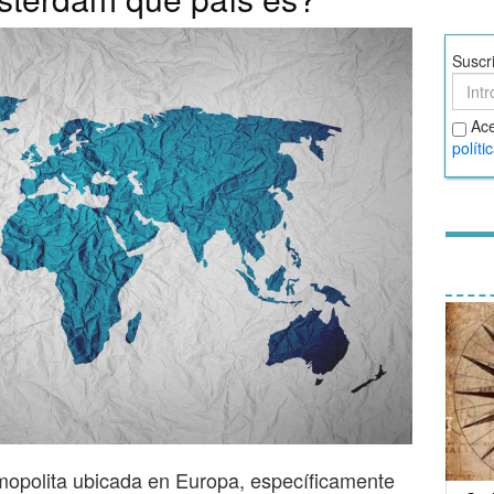
Suscr
Suscr
Acept
Ace
térmi
políti
y
condi
opolita ubicada en Europa, específicamente