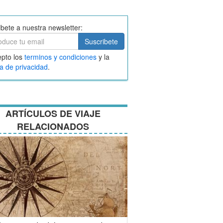
ibete a nuestra newsletter:
ibete
Suscribete
ar
pto los
terminos y condiciones
y la
nos
ca de privacidad
.
ciones
ARTÍCULOS DE VIAJE
RELACIONADOS