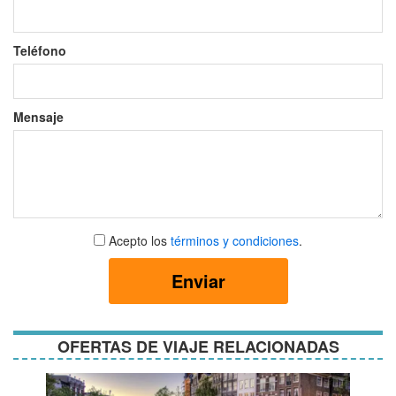
Teléfono
Mensaje
Aceptar
Acepto los
términos y condiciones
.
términos
y
Enviar
condiciones
OFERTAS DE VIAJE RELACIONADAS