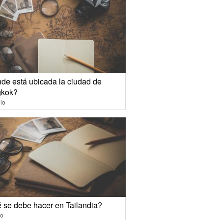
de está ubicada la ciudad de
kok?
io
 se debe hacer en Tailandia?
io