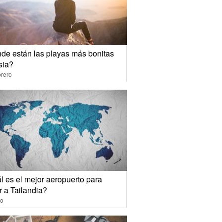
de están las playas más bonitas
sia?
rero
l es el mejor aeropuerto para
r a Tailandia?
io