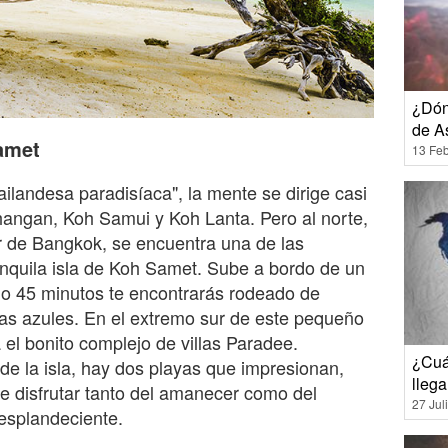
¿Dón
de A
amet
13 Feb
ilandesa paradisíaca", la mente se dirige casi
hangan, Koh Samui y Koh Lanta. Pero al norte,
ur de Bangkok, se encuentra una de las
ranquila isla de Koh Samet. Sube a bordo de un
ólo 45 minutos te encontrarás rodeado de
uas azules. En el extremo sur de este pequeño
 el bonito complejo de villas Paradee.
¿Cuá
e la isla, hay dos playas que impresionan,
llega
de disfrutar tanto del amanecer como del
27 Jul
resplandeciente.