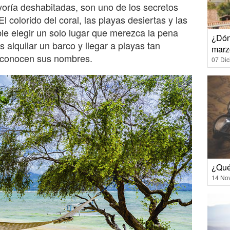
yoría deshabitadas, son uno de los secretos
 colorido del coral, las playas desiertas y las
le elegir un solo lugar que merezca la pena
¿Dón
 alquilar un barco y llegar a playas tan
marz
s conocen sus nombres.
07 Di
¿Qué
14 No