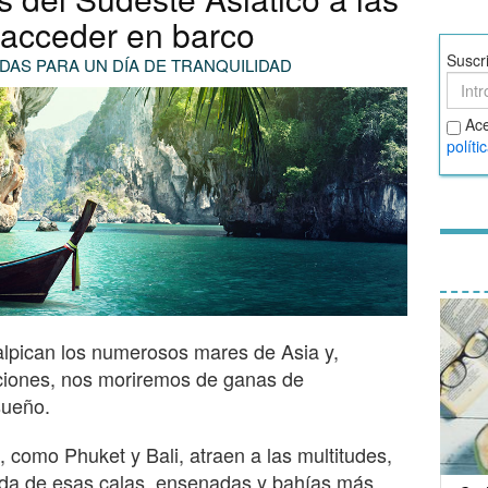
 acceder en barco
Suscr
AS PARA UN DÍA DE TRANQUILIDAD
Suscr
Acept
Ace
térmi
políti
y
condi
salpican los numerosos mares de Asia y,
iones, nos moriremos de ganas de
sueño.
 como Phuket y Bali, atraen a las multitudes,
da de esas calas, ensenadas y bahías más