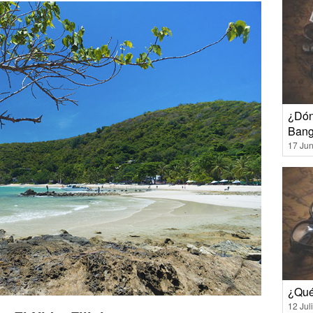
¿Dón
Bang
17 Jun
¿Qué
12 Jul