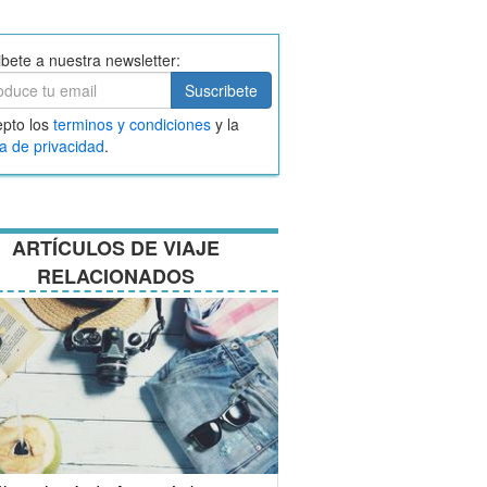
ibete a nuestra newsletter:
ibete
Suscribete
ar
pto los
terminos y condiciones
y la
nos
ca de privacidad
.
ciones
ARTÍCULOS DE VIAJE
RELACIONADOS