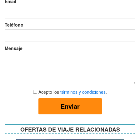
Email
Teléfono
Mensaje
Aceptar
Acepto los
términos y condiciones
.
términos
y
Enviar
condiciones
OFERTAS DE VIAJE RELACIONADAS