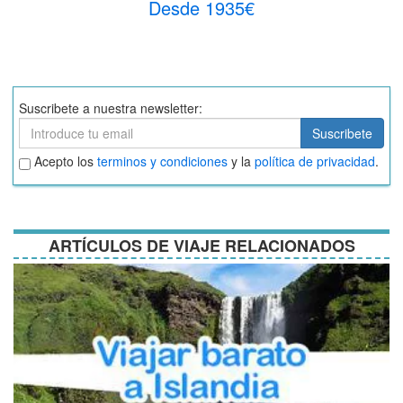
Desde 1935€
Suscribete a nuestra newsletter:
Suscribete
Suscribete
Aceptar
Acepto los
terminos y condiciones
y la
política de privacidad
.
términos
y
condiciones
ARTÍCULOS DE VIAJE RELACIONADOS