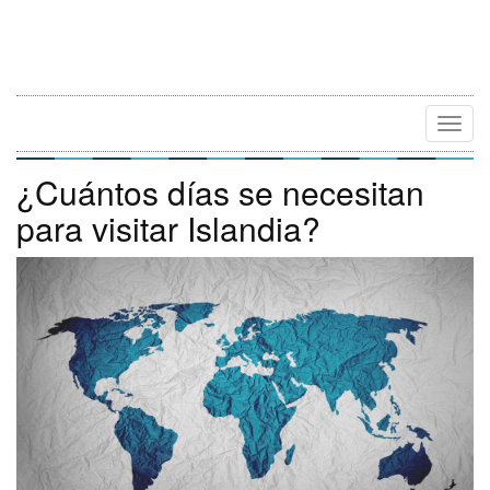
Camb
Naveg
¿Cuántos días se necesitan
para visitar Islandia?