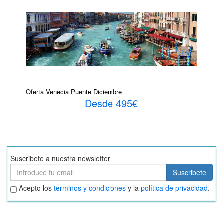
Oferta Venecia Puente Diciembre
Desde 495€
Suscribete a nuestra newsletter:
Suscribete
Suscribete
Aceptar
Acepto los
terminos y condiciones
y la
política de privacidad
.
términos
y
condiciones