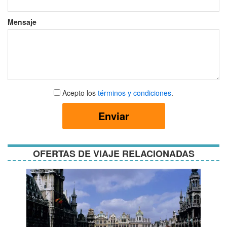
Mensaje
Aceptar
Acepto los
términos y condiciones
.
términos
y
Enviar
condiciones
OFERTAS DE VIAJE RELACIONADAS