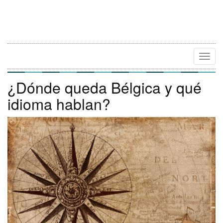
Camb
Naveg
¿Dónde queda Bélgica y qué
idioma hablan?