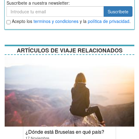
Suscribete a nuestra newsletter:
Suscribete
Suscribete
Aceptar
Acepto los
terminos y condiciones
y la
política de privacidad
.
términos
y
condiciones
ARTÍCULOS DE VIAJE RELACIONADOS
¿Dónde está Bruselas en qué país?
17 Noviembre