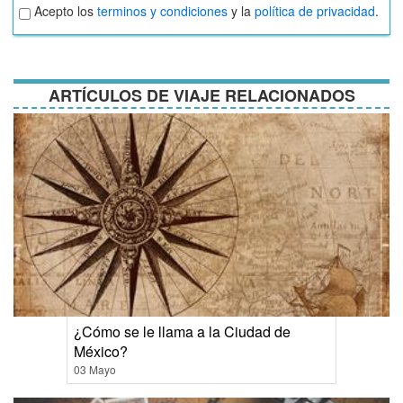
Aceptar
Acepto los
terminos y condiciones
y la
política de privacidad
.
términos
y
condiciones
ARTÍCULOS DE VIAJE RELACIONADOS
¿Cómo se le llama a la Ciudad de
México?
03 Mayo