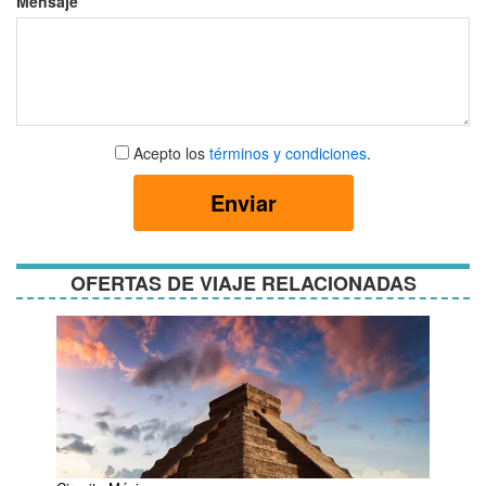
Mensaje
Aceptar
Acepto los
términos y condiciones
.
términos
y
Enviar
condiciones
OFERTAS DE VIAJE RELACIONADAS