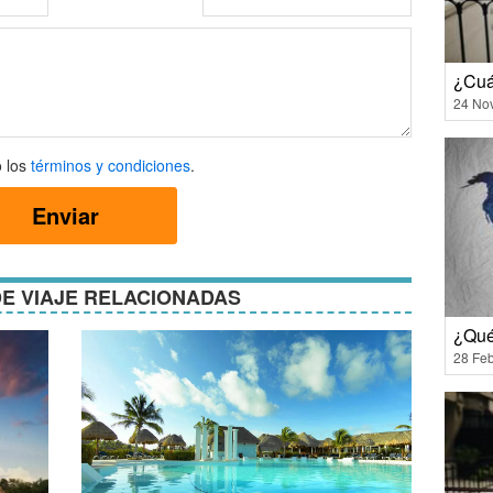
¿Cuá
24 No
 los
términos y condiciones
.
Enviar
ones
E VIAJE RELACIONADAS
¿Qué
28 Feb