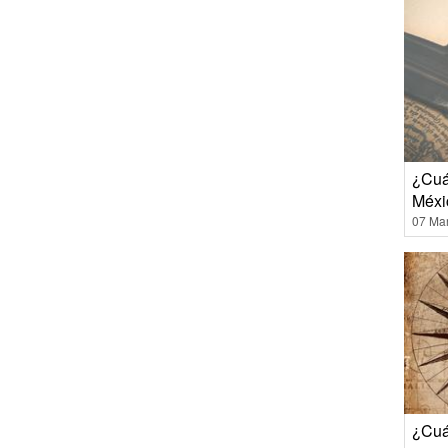
¿Cuá
Méxi
07 Ma
¿Cuá