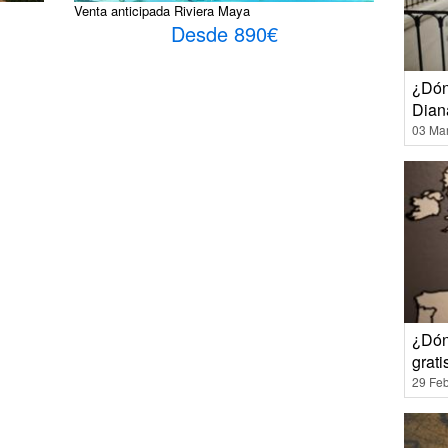
Venta anticipada Riviera Maya
Desde 890€
¿Dón
Dian
03 Ma
¿Dón
grati
29 Feb