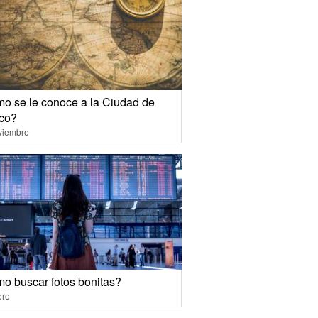
o se le conoce a la Ciudad de
co?
viembre
o buscar fotos bonitas?
ero