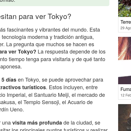
sitan para ver Tokyo?
Terr
29 Ag
ás fascinantes y vibrantes del mundo. Esta
tecnología moderna y tradición antigua,
er. La pregunta que muchos se hacen es
La respuesta depende de los
ara ver Tokyo?
to tiempo tenga para visitarla y de qué tanto
 japonesa.
en Tokyo, se puede aprovechar para
 5 días
. Estos incluyen, entre
tractivos turísticos
Fuma
cio Imperial, el Santuario Meiji, el mercado de
12 Feb
sakusa, el Templo Sensoji, el Acuario de
ardín Ueno.
r una
de la ciudad, se
visita más profunda
sitar los principales puntos turísticos y realizar