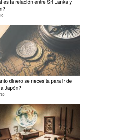
 es la relación entre Sri Lanka y
n?
io
to dinero se necesita para ir de
e a Japón?
rzo