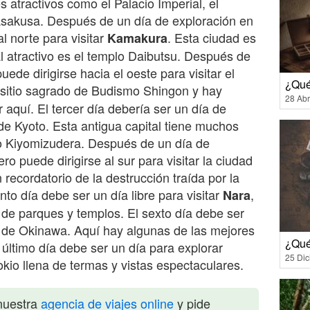
es atractivos como el Palacio Imperial, el
sakusa. Después de un día de exploración en
al norte para visitar
. Esta ciudad es
Kamakura
al atractivo es el templo Daibutsu. Después de
ede dirigirse hacia el oeste para visitar el
¿Qué
 sitio sagrado de Budismo Shingon y hay
28 Abr
 aquí. El tercer día debería ser un día de
 de Kyoto. Esta antigua capital tiene muchos
o Kiyomizudera. Después de un día de
ro puede dirigirse al sur para visitar la ciudad
recordatorio de la destrucción traída por la
to día debe ser un día libre para visitar
,
Nara
a de parques y templos. El sexto día debe ser
a de Okinawa. Aquí hay algunas de las mejores
¿Qué
 último día debe ser un día para explorar
25 Di
okio llena de termas y vistas espectaculares.
nuestra
agencia de viajes online
y pide