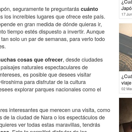
¿Cuál
Japón, seguramente te preguntarás
Japó
cuánto
17 Jun
s los increíbles lugares que ofrece este país.
epende en gran medida de dónde quieras ir,
nto tiempo estés dispuesto a invertir. Aunque
n tan solo un par de semanas, para verlo todo
es.
, desde ciudades
uchas cosas que ofrecer
paisajes naturales espectaculares de
tereses, es posible que desees visitar
¿Cuán
roshima para disfrutar de la cultura
viaj
 desees explorar parques nacionales como el
02 Ma
es interesantes que merecen una visita, como
es de la ciudad de Nara o los espectáculos de
quieres ver todas estas maravillas, tendrás
. Esto te permitirá disfrutar de los