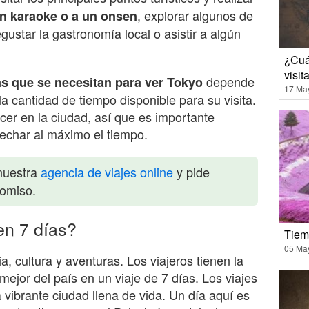
, explorar algunos de
un karaoke o a un onsen
gustar la gastronomía local o asistir a algún
¿Cuá
visit
depende
as que se necesitan para ver Tokyo
17 Ma
a cantidad de tiempo disponible para su visita.
er en la ciudad, así que es importante
vechar al máximo el tiempo.
nuestra
agencia de viajes online
y pide
romiso.
en 7 días?
Tiem
05 Ma
a, cultura y aventuras. Los viajeros tienen la
ejor del país en un viaje de 7 días. Los viajes
vibrante ciudad llena de vida. Un día aquí es