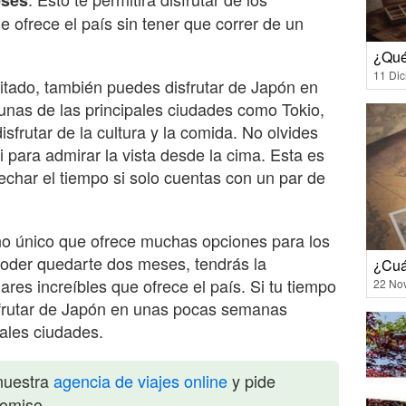
eses
ue ofrece el país sin tener que correr de un
¿Qué
11 Di
mitado, también puedes disfrutar de Japón en
unas de las principales ciudades como Tokio,
sfrutar de la cultura y la comida. No olvides
 para admirar la vista desde la cima. Esta es
char el tiempo si solo cuentas con un par de
o único que ofrece muchas opciones para los
 poder quedarte dos meses, tendrás la
¿Cuá
ares increíbles que ofrece el país. Si tu tiempo
22 No
sfrutar de Japón en unas pocas semanas
pales ciudades.
nuestra
agencia de viajes online
y pide
romiso.