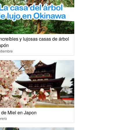
ncreíbles y lujosas casas de árbol
apón
ptiembre
 de Miel en Japon
rero