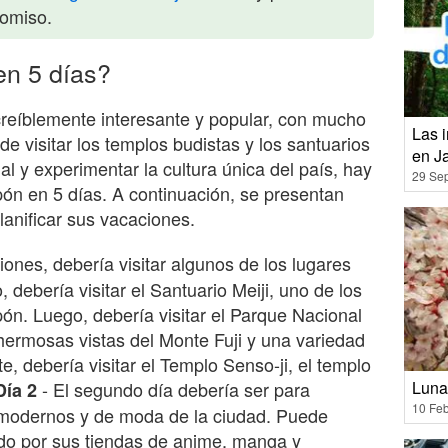
romiso.
en 5 días?
ncreíblemente interesante y popular, con mucho
Las i
de visitar los templos budistas y los santuarios
en J
l y experimentar la cultura única del país, hay
29 Se
n en 5 días. A continuación, se presentan
lanificar sus vacaciones.
nes, debería visitar algunos de los lugares
debería visitar el Santuario Meiji, uno de los
n. Luego, debería visitar el Parque Nacional
hermosas vistas del Monte Fuji y una variedad
e, debería visitar el Templo Senso-ji, el templo
Luna
- El segundo día debería ser para
Día 2
10 Feb
s modernos y de moda de la ciudad. Puede
do por sus tiendas de anime, manga y