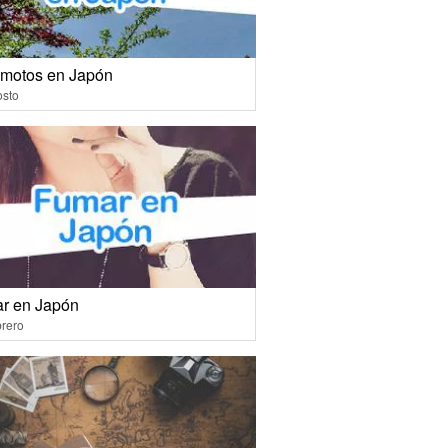
emotos en Japón
osto
r en Japón
rero