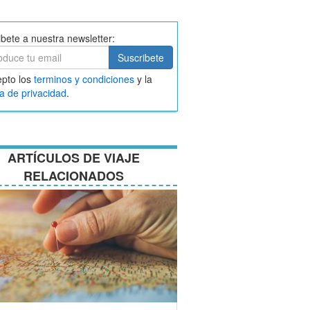
ibete a nuestra newsletter:
ibete
Suscribete
ar
pto los
terminos y condiciones
y la
nos
ca de privacidad
.
ciones
ARTÍCULOS DE VIAJE
RELACIONADOS