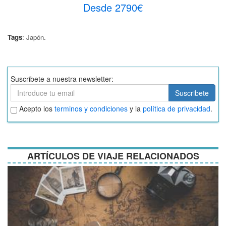
Desde 2790€
Tags
:
Japón
.
Suscribete a nuestra newsletter:
Suscribete
Suscribete
Aceptar
Acepto los
terminos y condiciones
y la
política de privacidad
.
términos
y
condiciones
ARTÍCULOS DE VIAJE RELACIONADOS