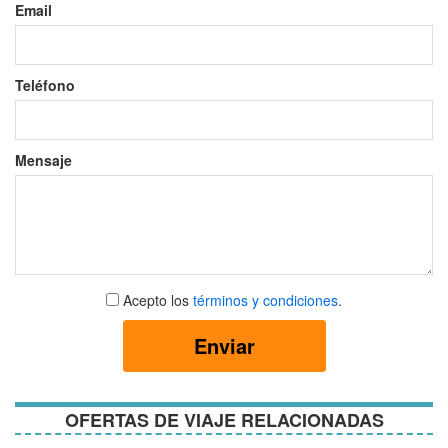
Email
Teléfono
Mensaje
Aceptar
Acepto los
términos y condiciones
.
términos
y
Enviar
condiciones
OFERTAS DE VIAJE RELACIONADAS