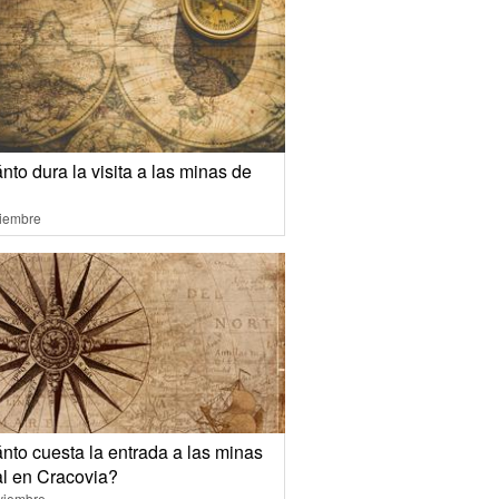
to dura la visita a las minas de
ciembre
nto cuesta la entrada a las minas
al en Cracovia?
viembre