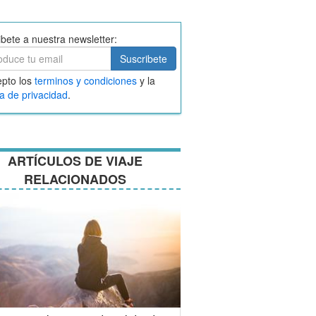
ibete a nuestra newsletter:
ibete
Suscribete
ar
pto los
terminos y condiciones
y la
nos
ca de privacidad
.
ciones
ARTÍCULOS DE VIAJE
RELACIONADOS