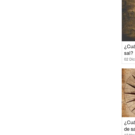
¿Cuán
sal?
02 Di
¿Cuá
de s
12 No