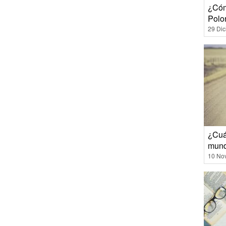
¿Cóm
Polo
29 Di
¿Cuá
mun
10 No