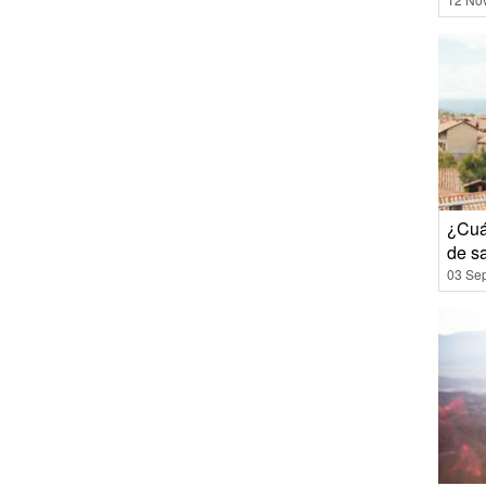
¿Cuá
de s
03 Se