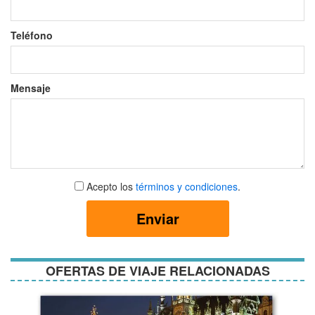
Teléfono
Mensaje
Aceptar
Acepto los
términos y condiciones
.
términos
y
Enviar
condiciones
OFERTAS DE VIAJE RELACIONADAS