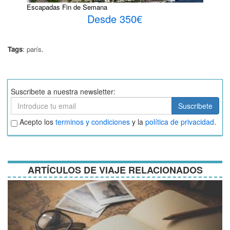
Escapadas Fin de Semana
Desde 350€
Tags
:
parís
.
Suscribete a nuestra newsletter:
Suscribete
Suscribete
Aceptar
Acepto los
terminos y condiciones
y la
política de privacidad
.
términos
y
condiciones
ARTÍCULOS DE VIAJE RELACIONADOS