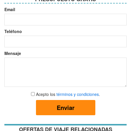
Email
Teléfono
Mensaje
Aceptar
Acepto los
términos y condiciones
.
términos
y
Enviar
condiciones
OFERTAS DE VIAJE RELACIONADAS