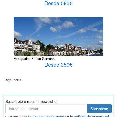
Desde 595€
Escapadas Fin de Semana
Desde 350€
Tags
:
parís
.
Suscribete a nuestra newsletter:
Suscribete
Suscribete
Aceptar
Acepto los
terminos y condiciones
y la
política de privacidad
.