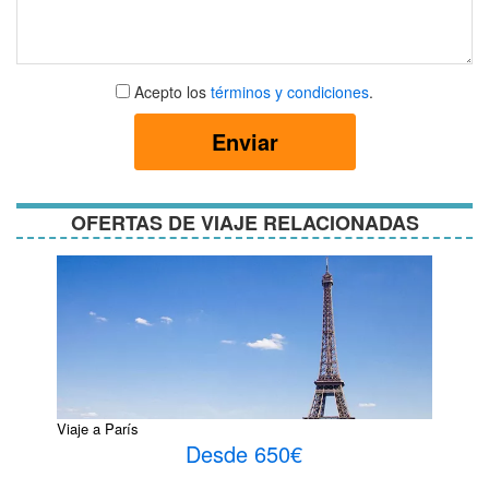
Aceptar
Acepto los
términos y condiciones
.
términos
y
Enviar
condiciones
OFERTAS DE VIAJE RELACIONADAS
Viaje a París
Desde 650€