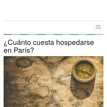
Camb
Naveg
¿Cuánto cuesta hospedarse
en París?