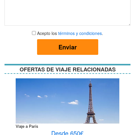
Aceptar
Acepto los
términos y condiciones
.
términos
y
Enviar
condiciones
OFERTAS DE VIAJE RELACIONADAS
Viaje a París
Desde 650€