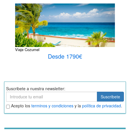
Viaje Cozumel
Desde 1790€
Suscribete a nuestra newsletter:
Suscribete
Suscribete
Aceptar
Acepto los
terminos y condiciones
y la
política de privacidad
.
términos
y
condiciones