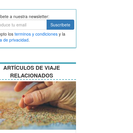
ibete a nuestra newsletter:
ibete
Suscribete
ar
pto los
terminos y condiciones
y la
nos
ca de privacidad
.
ciones
ARTÍCULOS DE VIAJE
RELACIONADOS