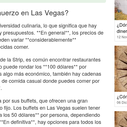
muerzo en Las Vegas?
ersidad culinaria, lo que significa que hay
¿Dón
dine
y presupuestos. **En general**, los precios de
12 No
den variar **considerablemente**
ecidas comer.
 de la Strip, es común encontrar restaurantes
 puede rondar los **100 dólares** por
as algo más económico, también hay cadenas
es de comida casual donde puedes comer por
.
¿Cóm
por sus buffets, que ofrecen una gran
06 Di
o fijo. Los buffets en Las Vegas suelen tener
a los 50 dólares** por persona, dependiendo
. **En definitiva**, hay opciones para todos los