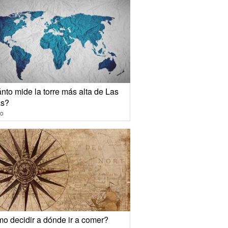
nto mide la torre más alta de Las
s?
io
o decidir a dónde ir a comer?