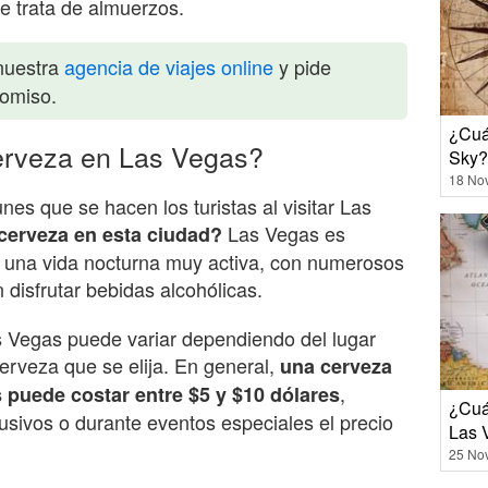
e trata de almuerzos.
nuestra
agencia de viajes online
y pide
romiso.
¿Cuá
erveza en Las Vegas?
Sky?
18 No
s que se hacen los turistas al visitar Las
Las Vegas es
cerveza en esta ciudad?
n una vida nocturna muy activa, con numerosos
disfrutar bebidas alcohólicas.
s Vegas puede variar dependiendo del lugar
erveza que se elija. En general,
una cerveza
,
 puede costar entre $5 y $10 dólares
¿Cuá
sivos o durante eventos especiales el precio
Las 
25 No