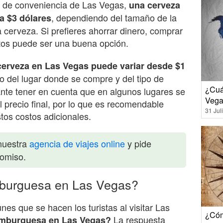
s de conveniencia de Las Vegas,
una cerveza
, dependiendo del tamaño de la
a $3 dólares
la cerveza. Si prefieres ahorrar dinero, comprar
tos puede ser una buena opción.
 cerveza en Las Vegas puede variar desde $1
o del lugar donde se compre y del tipo de
¿Cuá
ante tener en cuenta que en algunos lugares se
Vega
 precio final, por lo que es recomendable
31 Jul
stos costos adicionales.
nuestra
agencia de viajes online
y pide
romiso.
burguesa en Las Vegas?
s que se hacen los turistas al visitar Las
¿Cóm
La respuesta
amburguesa en Las Vegas?