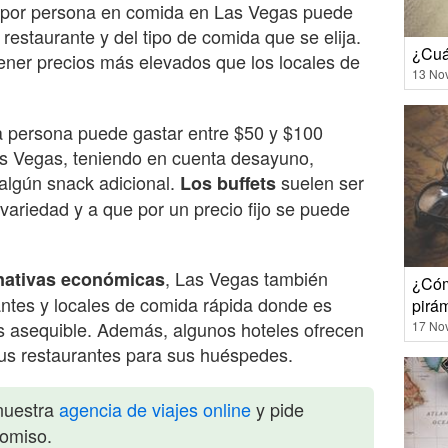
o por persona en comida en Las Vegas puede
 restaurante y del tipo de comida que se elija.
¿Cuá
ner precios más elevados que los locales de
13 No
 persona puede gastar entre $50 y $100
as Vegas, teniendo en cuenta desayuno,
algún snack adicional.
suelen ser
Los buffets
variedad y a que por un precio fijo se puede
, Las Vegas también
rnativas económicas
¿Cóm
ntes y locales de comida rápida donde es
pirá
s asequible. Además, algunos hoteles ofrecen
17 No
us restaurantes para sus huéspedes.
nuestra
agencia de viajes online
y pide
romiso.