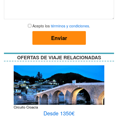
Aceptar
Acepto los
términos y condiciones
.
términos
y
Enviar
condiciones
OFERTAS DE VIAJE RELACIONADAS
Circuito Croacia
Desde 1350€