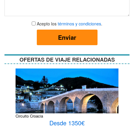
Aceptar
Acepto los
términos y condiciones
.
términos
y
Enviar
condiciones
OFERTAS DE VIAJE RELACIONADAS
Circuito Croacia
Desde 1350€