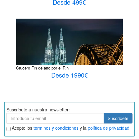
Desde 499€
Crucero Fin de año por el Rin
Desde 1990€
Suscribete a nuestra newsletter:
Suscribete
Suscribete
Aceptar
Acepto los
terminos y condiciones
y la
política de privacidad
.
términos
y