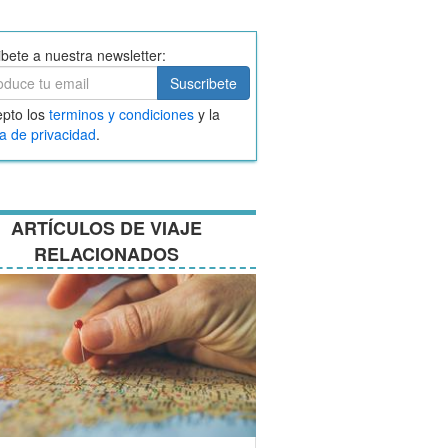
ibete a nuestra newsletter:
ibete
Suscribete
ar
pto los
terminos y condiciones
y la
nos
ca de privacidad
.
ciones
ARTÍCULOS DE VIAJE
RELACIONADOS