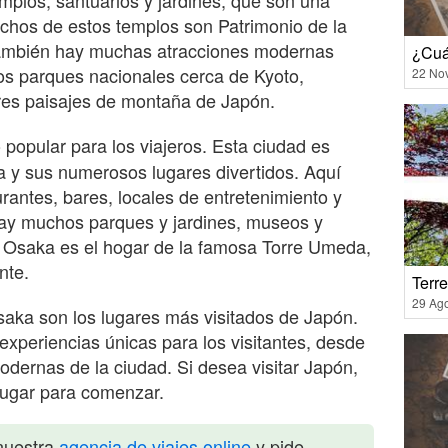
Muchos de estos templos son Patrimonio de la
mbién hay muchas atracciones modernas
¿Cuá
ios parques nacionales cerca de Kyoto,
22 No
res paisajes de montaña de Japón.
 popular para los viajeros. Esta ciudad es
a y sus numerosos lugares divertidos. Aquí
rantes, bares, locales de entretenimiento y
ay muchos parques y jardines, museos y
, Osaka es el hogar de la famosa Torre Umeda,
nte.
Terr
29 Ag
saka son los lugares más visitados de Japón.
xperiencias únicas para los visitantes, desde
odernas de la ciudad. Si desea visitar Japón,
lugar para comenzar.
nuestra
agencia de viajes online
y pide