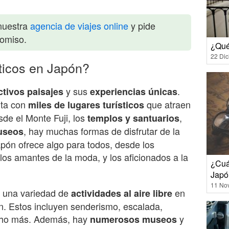
nuestra
agencia de viajes online
y pide
romiso.
¿Qué
22 Di
sticos en Japón?
y sus
.
ctivos paisajes
experiencias únicas
nta con
que atraen
miles de lugares turísticos
sde el Monte Fuji, los
,
templos y santuarios
, hay muchas formas de disfrutar de la
useos
apón ofrece algo para todos, desde los
los amantes de la moda, y los aficionados a la
¿Cuá
Japó
11 No
e una variedad de
en
actividades al aire libre
n. Estos incluyen senderismo, escalada,
cho más. Además, hay
y
numerosos museos