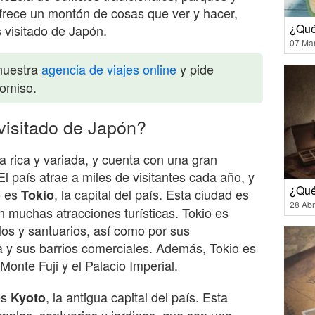
frece un montón de cosas que ver y hacer,
¿Qué 
s visitado de Japón.
07 Ma
nuestra
agencia de viajes online
y pide
romiso.
visitado de Japón?
a rica y variada, y cuenta con una gran
El país atrae a miles de visitantes cada año, y
¿Qué
o es
, la capital del país. Esta ciudad es
Tokio
28 Abr
n muchas atracciones turísticas. Tokio es
os y santuarios, así como por sus
a y sus barrios comerciales. Además, Tokio es
 Monte Fuji y el Palacio Imperial.
es
, la antigua capital del país. Esta
Kyoto
emplos, santuarios y jardines, que son una