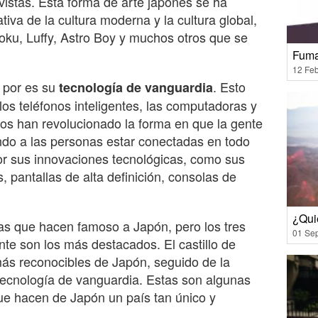
revistas. Esta forma de arte japonés se ha
tiva de la cultura moderna y la cultura global,
ku, Luffy, Astro Boy y muchos otros que se
Fuma
12 Feb
 por es su
. Esto
tecnología de vanguardia
los teléfonos inteligentes, las computadoras y
imos han revolucionado la forma en que la gente
ndo a las personas estar conectadas en todo
r sus innovaciones tecnológicas, como sus
, pantallas de alta definición, consolas de
¿Qui
s que hacen famoso a Japón, pero los tres
01 Se
te son los más destacados. El castillo de
más reconocibles de Japón, seguido de la
tecnología de vanguardia. Estas son algunas
e hacen de Japón un país tan único y