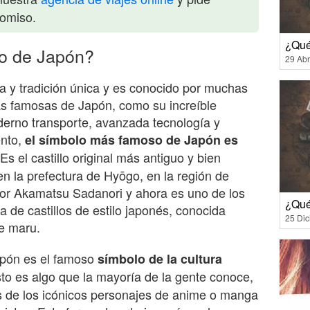
romiso.
¿Qué
o de Japón?
29 Abr
a y tradición única y es conocido por muchas
s famosas de Japón, como su increíble
derno transporte, avanzada tecnología y
ento,
el símbolo más famoso de Japón es
 Es el castillo original más antiguo y bien
n la prefectura de Hyōgo, en la región de
or Akamatsu Sadanori y ahora es uno de los
¿Qué
 de castillos de estilo japonés, conocida
25 Di
de maru.
pón es el famoso
símbolo de la cultura
sto es algo que la mayoría de la gente conoce,
s de los icónicos personajes de anime o manga