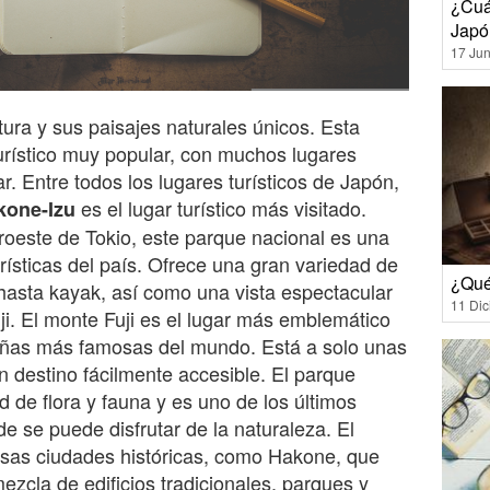
¿Cuál
Japó
17 Jun
tura y sus paisajes naturales únicos. Esta
urístico muy popular, con muchos lugares
r. Entre todos los lugares turísticos de Japón,
es el lugar turístico más visitado.
kone-Izu
roeste de Tokio, este parque nacional es una
urísticas del país. Ofrece una gran variedad de
¿Qué
hasta kayak, así como una vista espectacular
11 Di
ji. El monte Fuji es el lugar más emblemático
añas más famosas del mundo. Está a solo unas
n destino fácilmente accesible. El parque
d de flora y fauna y es uno de los últimos
e se puede disfrutar de la naturaleza. El
sas ciudades históricas, como Hakone, que
zcla de edificios tradicionales, parques y