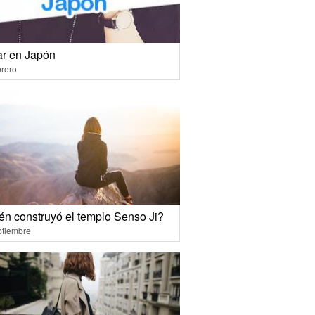
r en Japón
rero
én construyó el templo Senso Ji?
ptiembre