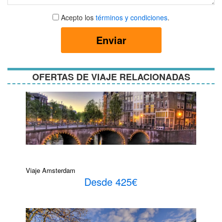
Aceptar
Acepto los
términos y condiciones
.
términos
y
Enviar
condiciones
OFERTAS DE VIAJE RELACIONADAS
Viaje Amsterdam
Desde 425€