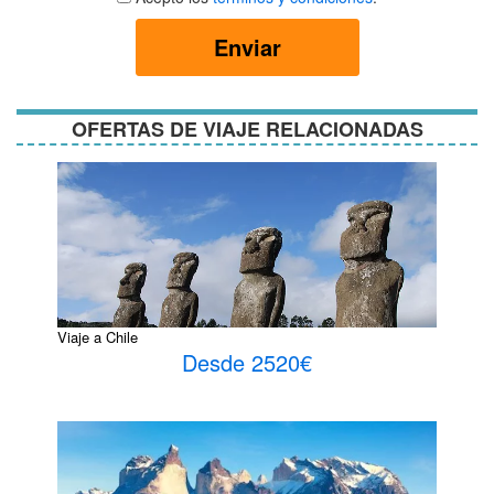
términos
y
Enviar
condiciones
OFERTAS DE VIAJE RELACIONADAS
Viaje a Chile
Desde 2520€