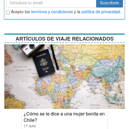
Suscribete
Suscribete
Aceptar
Acepto los
terminos y condiciones
y la
política de privacidad
.
términos
y
condiciones
ARTÍCULOS DE VIAJE RELACIONADOS
¿Cómo se le dice a una mujer bonita en
Chile?
17 Julio