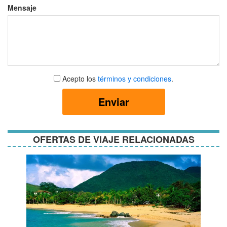
Mensaje
Aceptar
Acepto los
términos y condiciones
.
términos
y
Enviar
condiciones
OFERTAS DE VIAJE RELACIONADAS